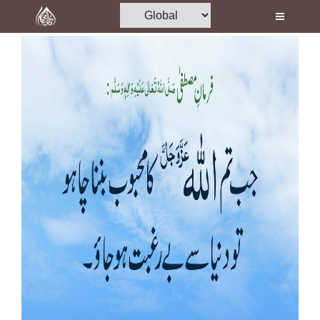
Home
Al-Quran
Books
Media
Madani Channel
Volunteer Portal
Rohani Ilaj
Donation
Blog
Magazine
Departments