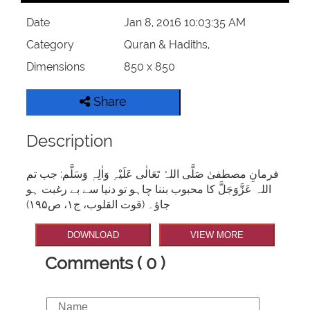
Date
Jan 8, 2016 10:03:35 AM
Category
Quran & Hadiths,
Dimensions
850 x 850
Share
Description
فرمانِ مصطفیٰ صَلَّی اللہُ تَعَالٰی عَلَیْہِ وَاٰلِہٖ وَسَلَّم: جب تم
اللہ عَزَّوَجَلَّ کا محبوب بننا چاہو تو دنیا سے بے رغبت ہو
جاؤ۔ (قوت القلوب، ج۱، ص۱۹۵)
DOWNLOAD
VIEW MORE
Comments ( 0 )