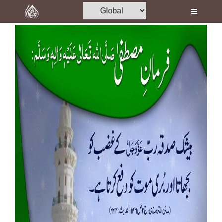
Home
Al-Quran
Books
Media
Madani Channel
Volunteer Portal
Rohani Ilaj
Donation
Blog
Magazine
Departments