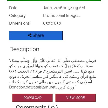
Date
Jan 1, 2016 10:34:09 AM
Category
Promotional Images,
Dimensions
850 x 850
Share
Description
"فرمانِ مصطفی صَلَّی اللہ تَعَالٰی عَلَیْہٖ وَاٰلِہٖ وَسَلَّم: بیشک
صدقہ ربّ عَزَّوَجَلَّ کے غضب کو بجھاتا اوربُری موت کو
دفع کرتا ہے۔ (سنن الترمذی،ج۲، ص۱۴۶، الحدیث:۶۶۴)
تبلیغِ قرآن وسنّت کی عالمگیر غیر سیاسی تحریک دعوتِ
اسلامی کے مدنی کاموں میں مالی تعاون کرنے کے لئے
Donation.dawateislami.netوزٹ کریں۔ "
DOWNLOAD
VIEW MORE
Comments ( 0 )