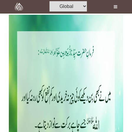
Home
Al-Quran
Books
Media
Madani Channel
Volunteer Portal
Rohani Ilaj
Donation
Blog
Magazine
Departments