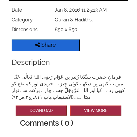
Date
Jan 8, 2016 11:25:13 AM
Category
Quran & Hadiths,
Dimensions
850 x 850
Share
Description
فرمانِ حضرت سیِّدُنا زُبَیر بِن عَوَّام رَضِیَ اللہُ تَعَالٰی عَنْہ:
میں نے کبھی بِن دیکھے کوئی چیز نہ خریدی اور کم نفع کو
کبھی رد نہ کیا اور اللہ عَزَّوَجَلَّ جسے چاہے برکت سے نواز
دیتا ہے۔(الاستیعاب،باب ۸۱۱، ج۲،ص۹۲)
DOWNLOAD
VIEW MORE
Comments ( 0 )