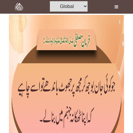
Home
Al-Quran
Books
Media
Madani Channel
Volunteer Portal
Rohani Ilaj
Donation
Blog
Magazine
Departments