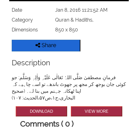
Date
Jan 8, 2016 11:21:52 AM
Category
Quran & Hadiths,
Dimensions
850 x 850
Share
Description
فرمانِ مصطفیٰ صَلَّی اللہُ تَعَالٰی عَلَیْہِ وَاٰلِہٖ وَسَلَّم: جو
کوئی جان بوجھ کر مجھ پر جھوٹ باندھے تو اسے چاہیے کہ
اپنا ٹھکانہ جہنم میں بنا لے۔ (صحیح
البخاری،ج۱،ص۵۷،الحدیث: ۱۰۷)
DOWNLOAD
VIEW MORE
Comments ( 0 )