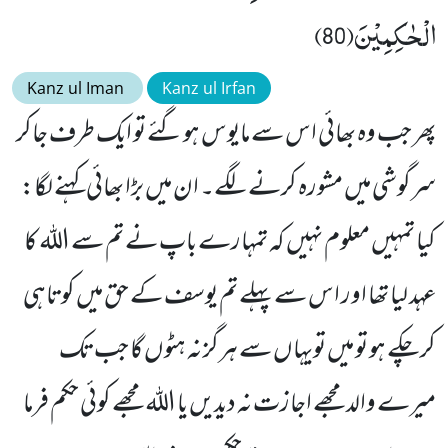
الْحٰكِمِیْنَ(80)
Kanz ul Iman
Kanz ul Irfan
پھر جب وہ بھائی اس سے مایوس ہوگئے تو ایک طرف جاکر
سرگوشی میں مشورہ کرنے لگے۔ ان میں بڑا بھائی کہنے لگا:
کیا تمہیں معلوم نہیں کہ تمہارے باپ نے تم سے اللہ کا
عہد لیا تھا اور اس سے پہلے تم یوسف کے حق میں کوتاہی
کرچکے ہو تو میں تویہاں سے ہرگز نہ ہٹوں گا جب تک
میرے والد مجھے اجازت نہ دیدیں یا اللہ مجھے کوئی حکم فرما