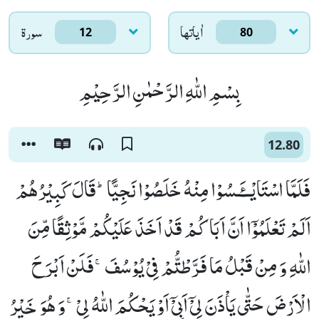
اٰياتها
سورۃ
12
80
بِسْمِ اللّٰهِ الرَّحْمٰنِ الرَّحِیْمِ
12.80
فَلَمَّا اسْتَایْــٴَـسُوْا مِنْهُ خَلَصُوْا نَجِیًّاؕ-قَالَ كَبِیْرُهُمْ
اَلَمْ تَعْلَمُوْۤا اَنَّ اَبَاكُمْ قَدْ اَخَذَ عَلَیْكُمْ مَّوْثِقًا مِّنَ
اللّٰهِ وَ مِنْ قَبْلُ مَا فَرَّطْتُّمْ فِیْ یُوْسُفَۚ-فَلَنْ اَبْرَحَ
الْاَرْضَ حَتّٰى یَاْذَنَ لِیْۤ اَبِیْۤ اَوْ یَحْكُمَ اللّٰهُ لِیْۚ-وَ هُوَ خَیْرُ