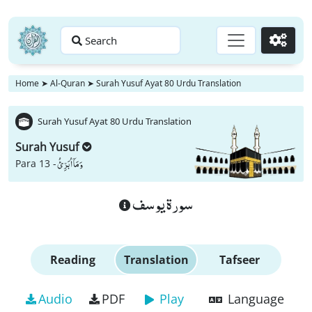
Search
Go
Home
➤
Al-Quran
➤
Surah Yusuf Ayat 80 Urdu Translation
Surah Yusuf Ayat 80 Urdu Translation
Surah Yusuf
وَ مَاۤ اُبَرِّئُ
Para 13 -
سورة يوسف
Reading
Translation
Tafseer
Audio
PDF
Play
Language