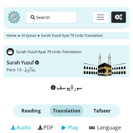
Search
Go
Home
➤
Al-Quran
➤
Surah Yusuf Ayat 79 Urdu Translation
Surah Yusuf Ayat 79 Urdu Translation
Surah Yusuf
وَ مَاۤ اُبَرِّئُ
Para 13 -
سورة يوسف
Reading
Translation
Tafseer
Audio
PDF
Play
Language