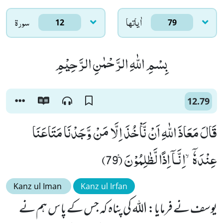
اٰياتها
سورۃ
12
79
بِسْمِ اللّٰهِ الرَّحْمٰنِ الرَّحِیْمِ
12.79
قَالَ مَعَاذَ اللّٰهِ اَنْ نَّاْخُذَ اِلَّا مَنْ وَّجَدْنَا مَتَاعَنَا
عِنْدَهٗۤۙ-اِنَّـاۤ اِذًا لَّظٰلِمُوْنَ۠ (79)
Kanz ul Iman
Kanz ul Irfan
یوسف نے فرمایا: اللہ کی پناہ کہ جس کے پاس ہم نے