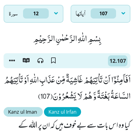
اٰياتها
سورۃ
12
107
بِسْمِ اللّٰهِ الرَّحْمٰنِ الرَّحِیْمِ
12.107
اَفَاَمِنُوْۤا اَنْ تَاْتِیَهُمْ غَاشِیَةٌ مِّنْ عَذَابِ اللّٰهِ اَوْ تَاْتِیَهُمُ
السَّاعَةُ بَغْتَةً وَّ هُمْ لَا یَشْعُرُوْنَ(107)
Kanz ul Iman
Kanz ul Irfan
کیا وہ اس بات سے بے خوف ہیں کہ ان پر اللہ کے