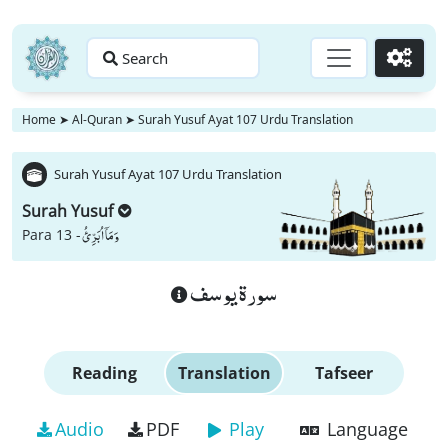
Search
Go
Home
➤
Al-Quran
➤
Surah Yusuf Ayat 107 Urdu Translation
Surah Yusuf Ayat 107 Urdu Translation
Surah Yusuf
وَ مَاۤ اُبَرِّئُ
Para 13 -
سورة يوسف
Reading
Translation
Tafseer
Audio
PDF
Play
Language