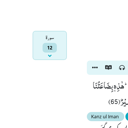
سورۃ
12
ْؕ-هٰذِهٖ بِضَاعَتُنَا
رٌ(65)
Kanz ul Iman