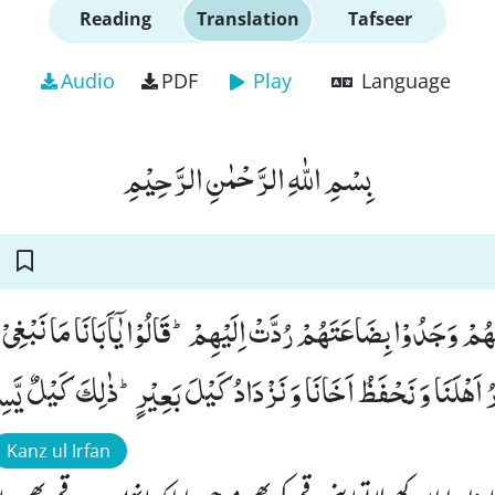
Reading
Translation
Tafseer
Audio
PDF
Play
Language
بِسْمِ اللّٰهِ الرَّحْمٰنِ الرَّحِیْمِ
هُمْ وَجَدُوْا بِضَاعَتَهُمْ رُدَّتْ اِلَیْهِمْؕ-قَالُوْا یٰۤاَبَانَا مَا نَبْغِی
رُ اَهْلَنَا وَ نَحْفَظُ اَخَانَا وَ نَزْدَادُ كَیْلَ بَعِیْرٍؕ-ذٰلِكَ كَیْلٌ یَّسِیْ
Kanz ul Irfan