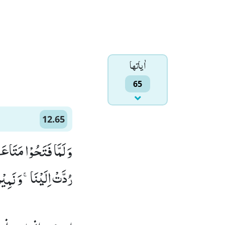
اٰياتها
65
12.65
وَ لَمَّا فَتَحُوْا مَتَاعَ
رُدَّتْ اِلَیْنَاۚ-وَ نَمِیْ