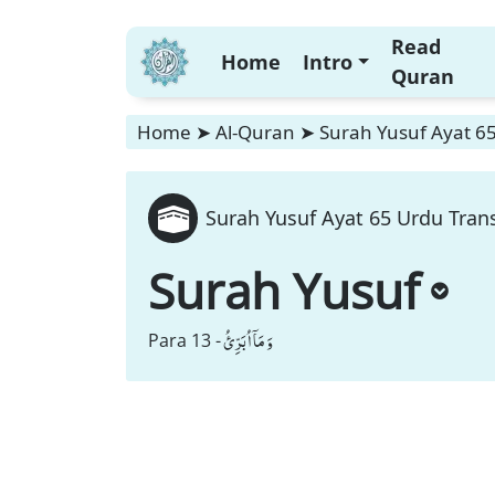
Read
Home
Intro
Quran
Home
➤
Al-Quran
➤
Surah Yusuf Ayat 65
Surah Yusuf Ayat 65 Urdu Tran
Surah Yusuf
وَ مَاۤ اُبَرِّئُ
Para 13 -