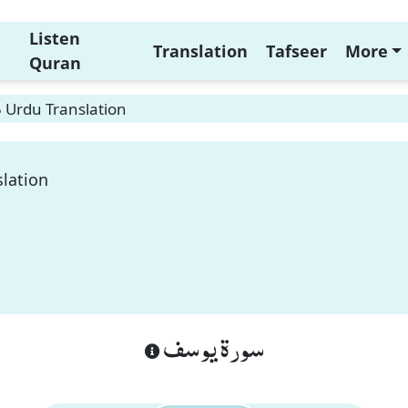
Listen
Translation
Tafseer
More
Quran
 Urdu Translation
slation
سورة يوسف