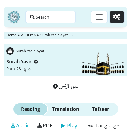
Search
Go
Home
➤
Al-Quran
➤
Surah Yasin Ayat 55
Surah Yasin Ayat 55
Surah Yasin
وَ مَا لِیَ
Para 23 -
سورة يس
Reading
Translation
Tafseer
Audio
PDF
Play
Language