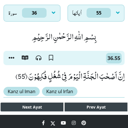
اٰياتها
سورۃ
36
55
بِسْمِ اللّٰهِ الرَّحْمٰنِ الرَّحِیْمِ
36.55
اِنَّ اَصْحٰبَ الْجَنَّةِ الْیَوْمَ فِیْ شُغُلٍ فٰكِهُوْنَۚ (55)
Kanz ul Iman
Kanz ul Irfan
Next
Ayat
Prev
Ayat