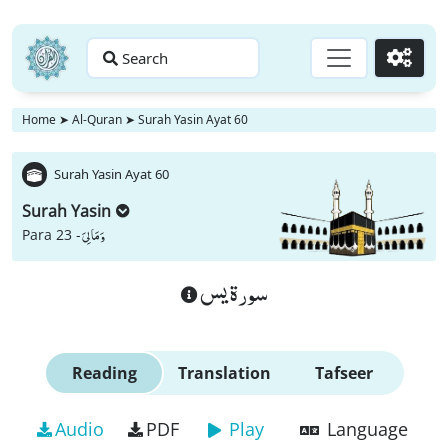
Search
Go
Home
➤
Al-Quran
➤
Surah Yasin Ayat 60
Surah Yasin Ayat 60
Surah Yasin
وَ مَا لِیَ
Para 23 -
سورة يس
Reading
Translation
Tafseer
Audio
PDF
Play
Language