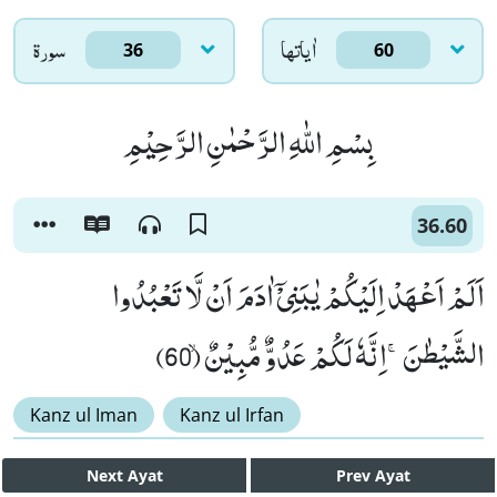
اٰياتها
سورۃ
36
60
بِسْمِ اللّٰهِ الرَّحْمٰنِ الرَّحِیْمِ
36.60
اَلَمْ اَعْهَدْ اِلَیْكُمْ یٰبَنِیْۤ اٰدَمَ اَنْ لَّا تَعْبُدُوا
الشَّیْطٰنَۚ-اِنَّهٗ لَكُمْ عَدُوٌّ مُّبِیْنٌۙ (60)
Kanz ul Iman
Kanz ul Irfan
Next
Ayat
Prev
Ayat