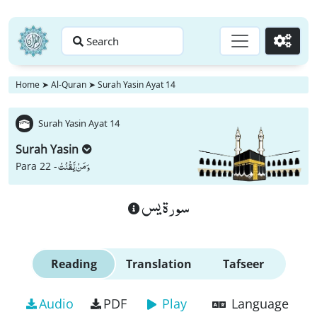
Search
Go
Home
➤
Al-Quran
➤
Surah Yasin Ayat 14
Surah Yasin Ayat 14
Surah Yasin
وَ مَنْ یَّقْنُتْ
Para 22 -
سورة يس
Reading
Translation
Tafseer
Audio
PDF
Play
Language