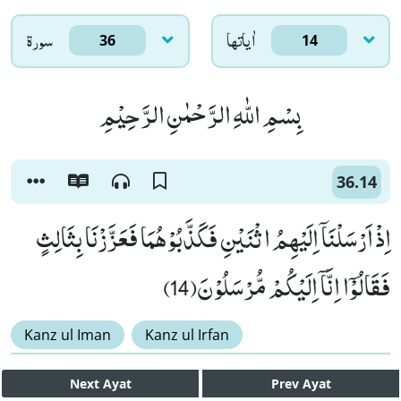
اٰياتها
سورۃ
36
14
بِسْمِ اللّٰهِ الرَّحْمٰنِ الرَّحِیْمِ
36.14
اِذْ اَرْسَلْنَاۤ اِلَیْهِمُ اثْنَیْنِ فَكَذَّبُوْهُمَا فَعَزَّزْنَا بِثَالِثٍ
فَقَالُوْۤا اِنَّاۤ اِلَیْكُمْ مُّرْسَلُوْنَ(14)
Kanz ul Iman
Kanz ul Irfan
Next
Ayat
Prev
Ayat