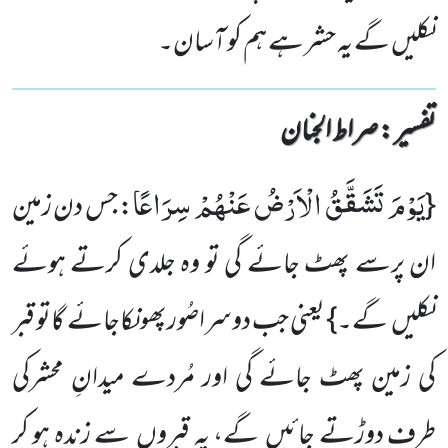
نکلیں گے یہ حشر ہے ہم کو آسان۔
تفسیر : ‎صراط الجنان
یَوْمَ تَشَقَّقُ الْاَرْضُ عَنْهُمْ سِرَاعًا
{
: جس دن زمین
ان پرسے پھٹ جائے گی تو وہ جلدی کرتے ہوئے
نکلیں گے۔} یعنی جب دوسراصُورپھونکاجائے گاتو قبر
کی زمین پھٹ جائے گی اور مُردے میدانِ محشرکی
طرف دوڑتے جائیں گے، یہ قبروں سے زندہ ہو کر