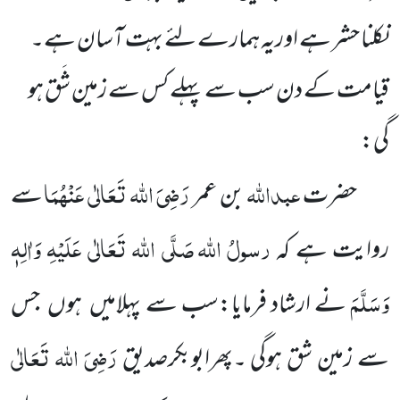
نکلنا حشر ہے اوریہ ہمارے لئے بہت آسان ہے۔
قیامت کے دن سب سے پہلے کس سے زمین شَق ہو
گی
:
عبداللہ
رَضِیَ اللہ تَعَالٰی عَنْہُمَا
حضرت
بن عمر
سے
رسولُ
اللہ
صَلَّی اللہ تَعَالٰی عَلَیْہِ وَاٰلِہٖ
روایت ہے کہ
وَسَلَّمَ
نے ارشاد فرمایا:سب سے پہلامیں ہوں جس
رَضِیَ اللہ تَعَالٰی
سے زمین شق ہوگی ۔پھرابوبکرصدیق