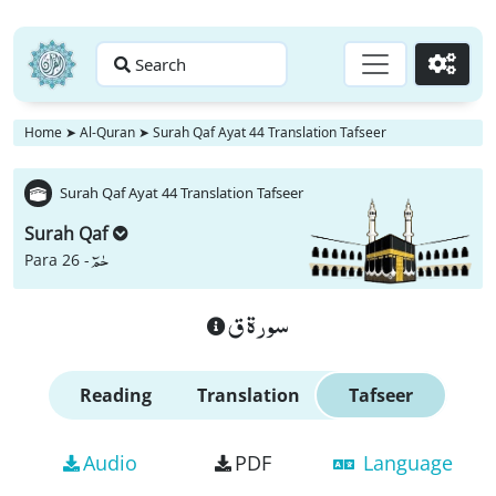
Search
Go
Home
➤
Al-Quran
➤
Surah Qaf Ayat 44 Translation Tafseer
Surah Qaf Ayat 44 Translation Tafseer
Surah Qaf
حٰمٓ
Para 26 -
سورة ق
Reading
Translation
Tafseer
Audio
PDF
Language