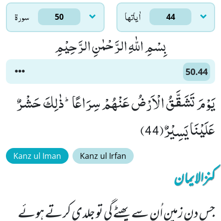
اٰياتها
سورۃ
50
44
بِسْمِ اللّٰهِ الرَّحْمٰنِ الرَّحِیْمِ
50.44
یَوْمَ تَشَقَّقُ الْاَرْضُ عَنْهُمْ سِرَاعًاؕ-ذٰلِكَ حَشْرٌ
عَلَیْنَا یَسِیْرٌ(44)
Kanz ul Iman
Kanz ul Irfan
کنزالایمان
جس دن زمین اُن سے پھٹے گی تو جلدی کرتے ہوئے