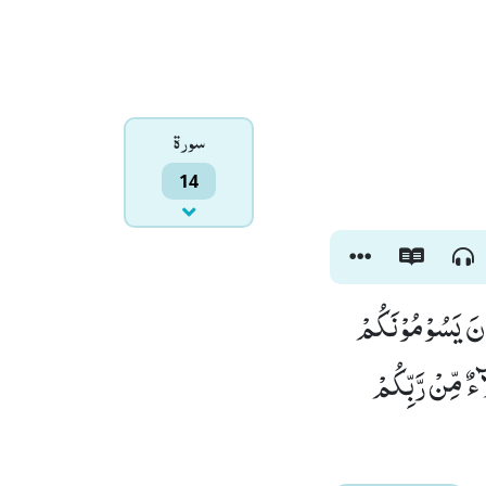
سورۃ
14
وْنَ یَسُوْمُوْنَكُمْ
ٌ مِّنْ رَّبِّكُمْ