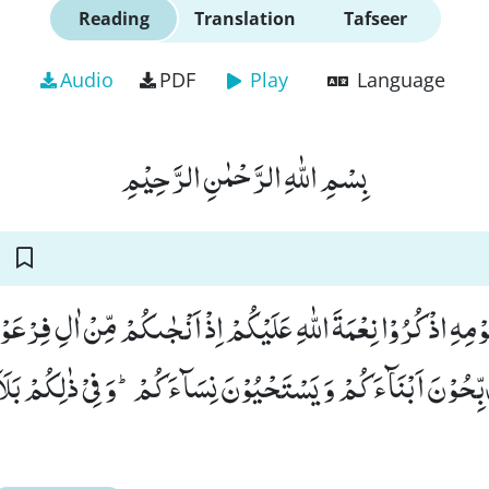
Reading
Translation
Tafseer
Audio
PDF
Play
Language
بِسْمِ اللّٰهِ الرَّحْمٰنِ الرَّحِیْمِ
وْمِهِ اذْكُرُوْا نِعْمَةَ اللّٰهِ عَلَیْكُمْ اِذْ اَنْجٰىكُمْ مِّنْ اٰلِ فِرْعَ
بِّحُوْنَ اَبْنَآءَكُمْ وَ یَسْتَحْیُوْنَ نِسَآءَكُمْؕ-وَ فِیْ ذٰلِكُمْ بَلَآء