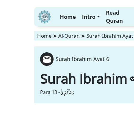
Read
Home
Intro
Quran
Home
➤
Al-Quran
➤
Surah Ibrahim Ayat
Surah Ibrahim Ayat 6
Surah Ibrahim
وَ مَاۤ اُبَرِّئُ
Para 13 -