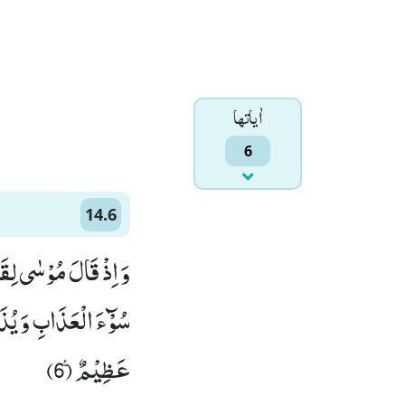
اٰياتها
6
14.6
وَ اِذْ قَالَ مُوْسٰى لِقَ
سُوْٓءَ الْعَذَابِ وَ یُذَ
عَظِیْمٌ۠ (6)