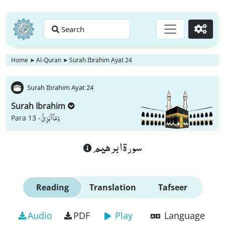
Search
Go
Home
➤
Al-Quran
➤
Surah Ibrahim Ayat 24
Surah Ibrahim Ayat 24
Surah Ibrahim
وَ مَاۤ اُبَرِّئُ
Para 13 -
سورة ابرهيم
Reading
Translation
Tafseer
Audio
PDF
Play
Language