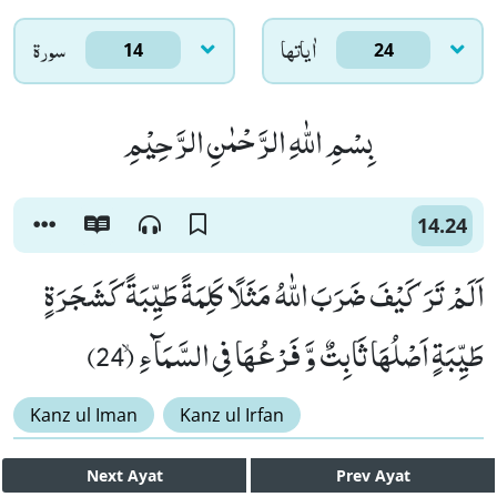
اٰياتها
سورۃ
14
24
بِسْمِ اللّٰهِ الرَّحْمٰنِ الرَّحِیْمِ
14.24
اَلَمْ تَرَ كَیْفَ ضَرَبَ اللّٰهُ مَثَلًا كَلِمَةً طَیِّبَةً كَشَجَرَةٍ
طَیِّبَةٍ اَصْلُهَا ثَابِتٌ وَّ فَرْعُهَا فِی السَّمَآءِۙ (24)
Kanz ul Iman
Kanz ul Irfan
Next
Ayat
Prev
Ayat