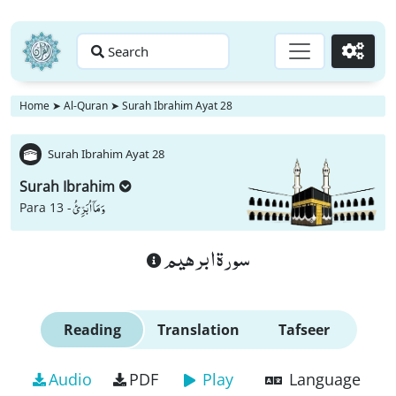
Search
Go
Home
➤
Al-Quran
➤
Surah Ibrahim Ayat 28
Surah Ibrahim Ayat 28
Surah Ibrahim
وَ مَاۤ اُبَرِّئُ
Para 13 -
سورة ابرهيم
Reading
Translation
Tafseer
Audio
PDF
Play
Language