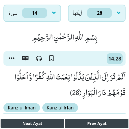
اٰياتها
سورۃ
14
28
بِسْمِ اللّٰهِ الرَّحْمٰنِ الرَّحِیْمِ
14.28
اَلَمْ تَرَ اِلَى الَّذِیْنَ بَدَّلُوْا نِعْمَتَ اللّٰهِ كُفْرًا وَّ اَحَلُّوْا
قَوْمَهُمْ دَارَ الْبَوَارِۙ (28)
Kanz ul Iman
Kanz ul Irfan
Next
Ayat
Prev
Ayat