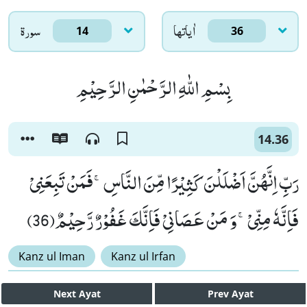
اٰياتها
سورۃ
14
36
بِسْمِ اللّٰهِ الرَّحْمٰنِ الرَّحِیْمِ
14.36
رَبِّ اِنَّهُنَّ اَضْلَلْنَ كَثِیْرًا مِّنَ النَّاسِۚ-فَمَنْ تَبِعَنِیْ
فَاِنَّهٗ مِنِّیْۚ-وَ مَنْ عَصَانِیْ فَاِنَّكَ غَفُوْرٌ رَّحِیْمٌ(36)
Kanz ul Iman
Kanz ul Irfan
Next
Ayat
Prev
Ayat