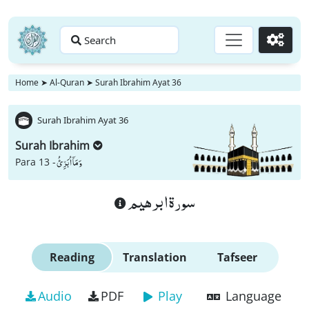
Search
Go
Home
➤
Al-Quran
➤
Surah Ibrahim Ayat 36
Surah Ibrahim Ayat 36
Surah Ibrahim
وَ مَاۤ اُبَرِّئُ
Para 13 -
سورة ابرهيم
Reading
Translation
Tafseer
Audio
PDF
Play
Language