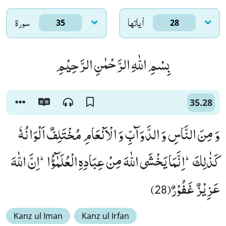
اٰياتها
سورۃ
35
28
بِسْمِ اللّٰهِ الرَّحْمٰنِ الرَّحِیْمِ
35.28
وَ مِنَ النَّاسِ وَ الدَّوَآبِّ وَ الْاَنْعَامِ مُخْتَلِفٌ اَلْوَانُهٗ
كَذٰلِكَؕ-اِنَّمَا یَخْشَى اللّٰهَ مِنْ عِبَادِهِ الْعُلَمٰٓؤُاؕ-اِنَّ اللّٰهَ
عَزِیْزٌ غَفُوْرٌ(28)
Kanz ul Iman
Kanz ul Irfan