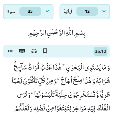
اٰياتها
سورۃ
35
12
بِسْمِ اللّٰهِ الرَّحْمٰنِ الرَّحِیْمِ
35.12
وَ مَا یَسْتَوِی الْبَحْرٰنِ ﳓ هٰذَا عَذْبٌ فُرَاتٌ سَآىٕـغٌ
شَرَابُهٗ وَ هٰذَا مِلْحٌ اُجَاجٌؕ-وَ مِنْ كُلٍّ تَاْكُلُوْنَ لَحْمًا
طَرِیًّا وَّ تَسْتَخْرِجُوْنَ حِلْیَةً تَلْبَسُوْنَهَاۚ-وَ تَرَى
الْفُلْكَ فِیْهِ مَوَاخِرَ لِتَبْتَغُوْا مِنْ فَضْلِهٖ وَ لَعَلَّكُمْ