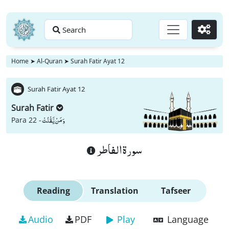
Search
Go
Home
➤
Al-Quran
➤
Surah Fatir Ayat 12
Surah Fatir Ayat 12
Surah Fatir
وَ مَنْ یَّقْنُتْ
Para 22 -
سورة الفاطر
Reading
Translation
Tafseer
Audio
PDF
Play
Language