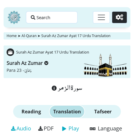
Search
Go
Home
➤
Al-Quran
➤
Surah Az Zumar Ayat 17 Urdu Translation
Surah Az Zumar Ayat 17 Urdu Translation
Surah Az Zumar
وَ مَا لِیَ
Para 23 -
سورة الزمر
Reading
Translation
Tafseer
Audio
PDF
Play
Language