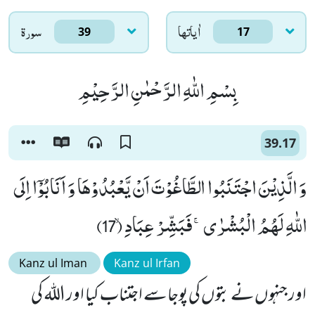
اٰياتها
سورۃ
39
17
بِسْمِ اللّٰهِ الرَّحْمٰنِ الرَّحِیْمِ
39.17
وَ الَّذِیْنَ اجْتَنَبُوا الطَّاغُوْتَ اَنْ یَّعْبُدُوْهَا وَ اَنَابُوْۤا اِلَى
اللّٰهِ لَهُمُ الْبُشْرٰىۚ-فَبَشِّرْ عِبَادِۙ (17)
Kanz ul Iman
Kanz ul Irfan
اورجنہوں نے بتوں کی پوجا سے اجتناب کیا اور اللہ کی