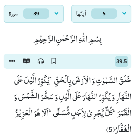
اٰياتها
سورۃ
39
5
بِسْمِ اللّٰهِ الرَّحْمٰنِ الرَّحِیْمِ
39.5
خَلَقَ السَّمٰوٰتِ وَ الْاَرْضَ بِالْحَقِّۚ-یُكَوِّرُ الَّیْلَ عَلَى
النَّهَارِ وَ یُكَوِّرُ النَّهَارَ عَلَى الَّیْلِ وَ سَخَّرَ الشَّمْسَ وَ
الْقَمَرَؕ-كُلٌّ یَّجْرِیْ لِاَجَلٍ مُّسَمًّىؕ-اَلَا هُوَ الْعَزِیْزُ
الْغَفَّارُ(5)