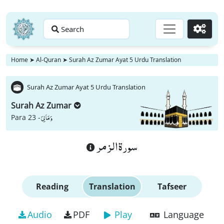
Search
Go
Home
➤
Al-Quran
➤
Surah Az Zumar Ayat 5 Urdu Translation
Surah Az Zumar Ayat 5 Urdu Translation
Surah Az Zumar
وَ مَا لِیَ
Para 23 -
سورة الزمر
Reading
Translation
Tafseer
Audio
PDF
Play
Language