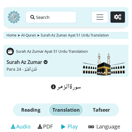
Search
Go
Home
➤
Al-Quran
➤
Surah Az Zumar Ayat 51 Urdu Translation
Surah Az Zumar Ayat 51 Urdu Translation
Surah Az Zumar
فَمَنْ اَظْلَمُ
Para 24 -
سورة الزمر
Reading
Translation
Tafseer
Audio
PDF
Play
Language