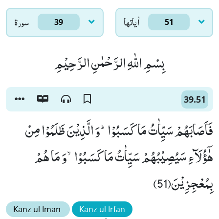
اٰياتها
سورۃ
39
51
بِسْمِ اللّٰهِ الرَّحْمٰنِ الرَّحِیْمِ
39.51
فَاَصَابَهُمْ سَیِّاٰتُ مَا كَسَبُوْاؕ-وَ الَّذِیْنَ ظَلَمُوْا مِنْ
هٰۤؤُلَآءِ سَیُصِیْبُهُمْ سَیِّاٰتُ مَا كَسَبُوْاۙ-وَ مَا هُمْ
بِمُعْجِزِیْنَ(51)
Kanz ul Iman
Kanz ul Irfan