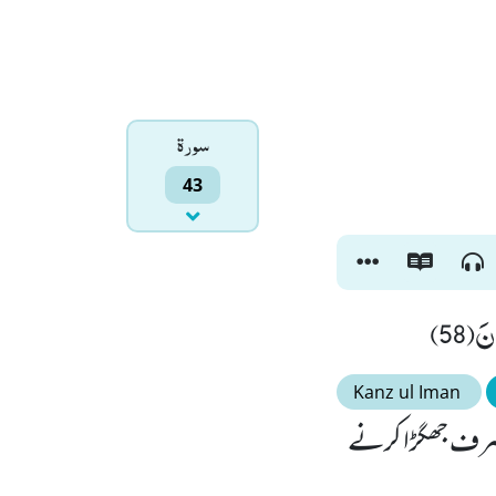
سورۃ
43
َ(58
Kanz ul Iman
ے صرف جھگڑا کرنے