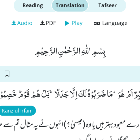
Reading
Translation
Tafseer
Audio
PDF
Play
Language
بِسْمِ اللّٰهِ الرَّحْمٰنِ الرَّحِیْمِ
 خَیْرٌ اَمْ هُوَؕ-مَا ضَرَبُوْهُ لَكَ اِلَّا جَدَلًاؕ-بَلْ هُمْ قَوْمٌ خَصِمُوْن
Kanz ul Irfan
ہمارے معبود بہتر ہیں یا وہ (عیسیٰ؟) انہوں نے یہ مثال تم س