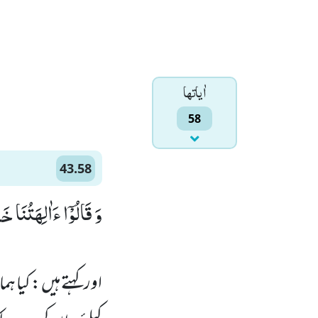
اٰياتها
58
43.58
وَ قَالُوْۤا ءَاٰلِهَتُنَا)
اور کہتے ہیں : کیا 