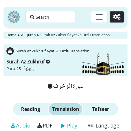
Search
Go
Home
➤
Al-Quran
➤
Surah Az Zukhruf Ayat 26 Urdu Translation
Surah Az Zukhruf Ayat 26 Urdu Translation
Surah Az Zukhruf
اِلَیْهِ یُرَدُّ
Para 25 -
سورة الزخرف
Reading
Translation
Tafseer
Audio
PDF
Play
Language