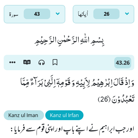
اٰياتها
سورۃ
43
26
بِسْمِ اللّٰهِ الرَّحْمٰنِ الرَّحِیْمِ
43.26
وَ اِذْ قَالَ اِبْرٰهِیْمُ لِاَبِیْهِ وَ قَوْمِهٖۤ اِنَّنِیْ بَرَآءٌ مِّمَّا
تَعْبُدُوْنَۙ (26)
Kanz ul Iman
Kanz ul Irfan
اور جب ابراہیم نے اپنے باپ اور اپنی قوم سے فرمایا: