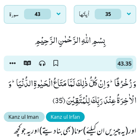
اٰياتها
سورۃ
43
35
بِسْمِ اللّٰهِ الرَّحْمٰنِ الرَّحِیْمِ
43.35
وَ زُخْرُفًاؕ-وَ اِنْ كُلُّ ذٰلِكَ لَمَّا مَتَاعُ الْحَیٰوةِ الدُّنْیَاؕ-وَ
الْاٰخِرَةُ عِنْدَ رَبِّكَ لِلْمُتَّقِیْنَ۠ (35)
Kanz ul Iman
Kanz ul Irfan
اور(یہ چیزیں ان کیلئے)سونا(بھی بنادیتے) اوریہ جو کچھ