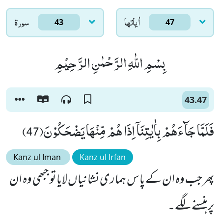
اٰياتها
سورۃ
43
47
بِسْمِ اللّٰهِ الرَّحْمٰنِ الرَّحِیْمِ
43.47
فَلَمَّا جَآءَهُمْ بِاٰیٰتِنَاۤ اِذَا هُمْ مِّنْهَا یَضْحَكُوْنَ(47)
Kanz ul Iman
Kanz ul Irfan
پھر جب وہ ان کے پاس ہماری نشانیاں لایا توجبھی وہ ان
پر ہنسنے لگے۔