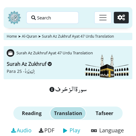
Search
Go
Home
➤
Al-Quran
➤
Surah Az Zukhruf Ayat 47 Urdu Translation
Surah Az Zukhruf Ayat 47 Urdu Translation
Surah Az Zukhruf
اِلَیْهِ یُرَدُّ
Para 25 -
سورة الزخرف
Reading
Translation
Tafseer
Audio
PDF
Play
Language