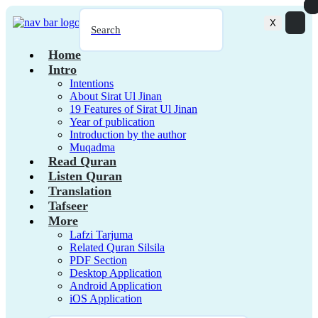
69. Al Haqqah
X
Search
70. Al Maarij
Home
71. Nuh
Intro
72. Al Jin
Intentions
About Sirat Ul Jinan
73. Al Muzzammil
19 Features of Sirat Ul Jinan
74. Al Mudassir
Year of publication
Introduction by the author
75. Al Qiyamah
Muqadma
Read Quran
76. Al Insan
Listen Quran
77. Al Mursalat
Translation
Tafseer
78. An Naba
More
79. An Naziat
Lafzi Tarjuma
Related Quran Silsila
80. Abasa
PDF Section
81. At Takwir
Desktop Application
Android Application
82. Al Infitar
iOS Application
83. Al Mutaffifin