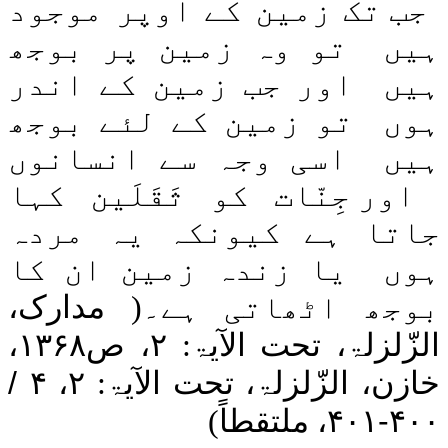
جب تک زمین کے اوپر موجود
اَلرَّحْمٰن
اَلْوَاقِعَة
ہیں
تو وہ زمین پر بوجھ
اَلْحَدِيْد
اَلْمُجَادَلَة
ہیں
اور جب زمین کے اندر
اَلْحَشْر
اَلْمُمْتَحِنَة
ہوں
تو زمین کے لئے بوجھ
اَلصَّفّ
اَلْجُمُعَة
ہیں
اسی وجہ سے انسانوں
اَلْمُنٰفِقُوْن
اَلتَّغَابُن
اور جِنّات کو ثَقَلَین کہا
اَلطَّلَاق
اَلتَّحْرِيْم
جاتا ہے کیونکہ یہ مردہ
اَلْمُلْك
ہوں
یا زندہ زمین ان کا
اَلْقَلَم
اَلْحَآ قَّة
بوجھ اٹھاتی ہے۔
(
مدارک،
اَلْمَعَارِ ج
نُوْ ح
الزّلزلۃ، تحت الآیۃ:
۲
، ص
۱۳۶۸
،
اَلْجِنّ
اَلْمُزَّمِّل
خازن، الزّلزلۃ، تحت الآیۃ:
۲
،
۴
/
اَلْمُدَّثِّر
اَلْقِيَامَة
۴۰۰
-
۴۰۱
، ملتقطاً
)
اَلدَّهْر (اَلْاِنْسَان)
اَلْمُرْسَلٰت