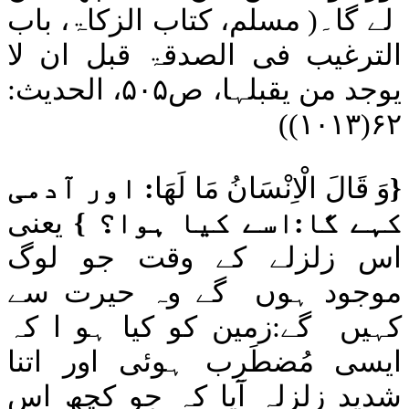
لے گا۔
(
مسلم، کتاب الزکاۃ، باب
الترغیب فی الصدقۃ قبل ان لا
یوجد من یقبلہا، ص
۵۰۵
، الحدیث:
)
۶۲(۱۰۱۳)
{
وَ قَالَ الْاِنْسَانُ مَا لَهَا
: اور آدمی
کہے گا:اسے کیا ہوا؟
}
یعنی
اس زلزلے کے وقت جو لوگ
موجود ہوں
گے وہ
حیرت سے
کہیں
گے:زمین کو کیا ہو ا کہ
ایسی مُضطَرِب ہوئی اور اتنا
شدید زلزلہ آیا کہ جو کچھ اس