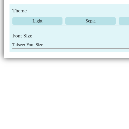
Theme
Light
Sepia
Font Size
Tafseer Font Size