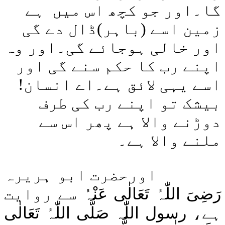
اَلْعٰدِيٰت
گا۔اور جو کچھ اس میں
ہے
اَلْقَارِعَة
اَلتَّكَاثُر
زمین اسے
(باہر)
ڈال دے گی
اَلْعَصْر
اور خالی ہوجائے گی۔اور وہ
اَلْهُمَزَة
اَلْفِيْل
اپنے رب کا حکم سنے گی اور
قُـرَيْش
اَلْمَاعُوْن
اسے یہی لائق ہے۔اے انسان!
اَلْـكَوْثَر
اَلْكَافِرُوْن
بیشک تو اپنے رب کی طرف
اَلنَّصْر
اَللَّھَب
دوڑنے والا ہے پھر اس سے
اَلْاِخْلَاص
اَلْفَلَق
ملنے والا ہے۔
اَلنَّاس
اورحضرت ابو ہریرہ
رَضِیَ اللّٰہُ تَعَالٰی عَنْہُ
سے روایت
ہے،
رسول اللّٰہ
صَلَّی اللّٰہُ تَعَالٰی