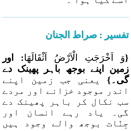
اَلْاَحْزَاب
سَبَا
اَلْفَاطِر
يـٰسٓ
اَلصّٰٓفّٰت
صٓ
تفسیر : ‎صراط الجنان
اَلزُّمَر
اَلْمُؤْمِن (اَلْغَافِر)
حٰمٓ اَلسَّجْدَۃ (فُصِّلَت)
{
وَ اَخْرَجَتِ الْاَرْضُ اَثْقَالَهَا
: اور
اَلشُّوْرٰی
اَلزُّخْرُف
زمین اپنے بوجھ باہر پھینک دے
اَلدُّخَان
اَلْجَاثِيَة
گی۔}
یعنی جب زمین اپنے
اَلْاَحْقَاف
مُحَمَّد
اندر موجود خزانے
اور مردے
اَلْفَتْح
اَلْحُجُرٰت
سب نکال کر باہر پھینک دے
قٓ
اَلذّٰرِيـٰت
گی۔ یاد رہے انسان اور
اَلطُّوْر
اَلنَّجْم
جِنّات بوجھ والے وجود ہیں
اَلْقَمَر