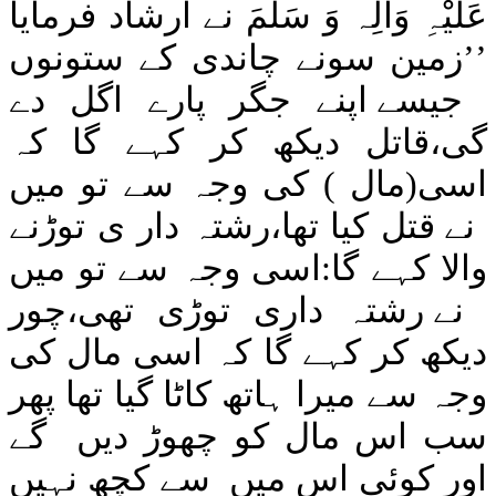
عَلَیْہِ وَاٰلِہ وَ سَلَّمَ
نے ارشاد
فرمایا
’’زمین سونے چاندی کے ستونوں
جیسے اپنے جگر پارے اگل دے
گی،قاتل دیکھ کر کہے گا کہ
اسی
(مال )
کی وجہ سے تو میں
نے قتل کیا تھا،رشتہ دار ی توڑنے
والا کہے گا:اسی وجہ سے تو میں
نے رشتہ داری توڑی تھی،چور
دیکھ کر کہے گا کہ اسی مال کی
وجہ سے میرا ہاتھ کاٹا گیا تھا پھر
سب اس مال کو چھوڑ دیں
گے
اور کوئی اس میں
سے کچھ نہیں