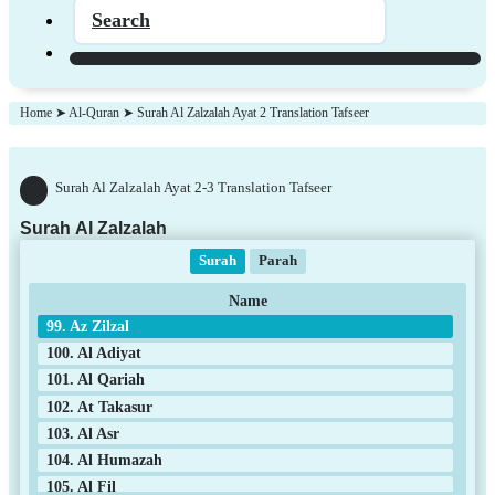
Search
84. Al Inshiqaq
85. Al Buruj
86. At Tariq
Home
➤
Al-Quran
➤
Surah Al Zalzalah Ayat 2 Translation Tafseer
87. Al Ala
88. Al Ghashiyah
Surah Al Zalzalah Ayat 2-3 Translation Tafseer
89. Al Fajr
Surah Al Zalzalah
90. Al Balad
91. Ash Shams
92. Al Lail
93. Ad Duha
94. Alam Nashrah
95. At Tin
96. Al Alaq
Surah
Parah
97. Al Qadr