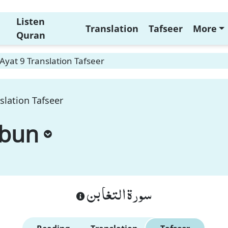
Listen
Translation
Tafseer
More
Quran
yat 9 Translation Tafseer
slation Tafseer
abun
سورة التغابن