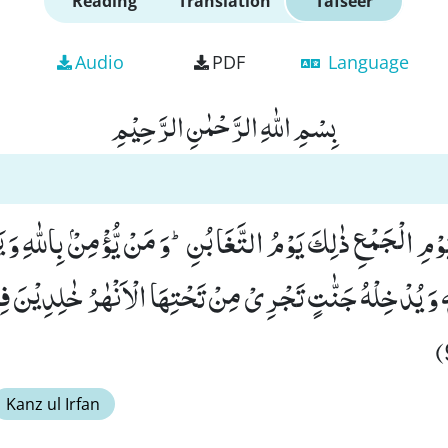
Reading
Translation
Tafseer
Audio
PDF
Language
بِسْمِ اللّٰهِ الرَّحْمٰنِ الرَّحِیْمِ
وْمِ الْجَمْعِ ذٰلِكَ یَوْمُ التَّغَابُنِؕ-وَ مَنْ یُّؤْمِنْۢ بِاللّٰهِ وَ
تِهٖ وَ یُدْخِلْهُ جَنّٰتٍ تَجْرِیْ مِنْ تَحْتِهَا الْاَنْهٰرُ خٰلِدِیْنَ فِ
Kanz ul Irfan