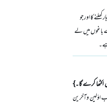
لنے کا اور جو
ُسے باغوں میں لے
 ہے۔
ں
اکٹھا کرے گا۔}
 اوّلین وآخرین