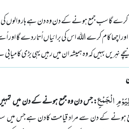
کرے گا سب جمع ہونے کے دن وہ دن ہے ہار والوں کی ہار کھ
 اور اچھا کام کرے اللہ اس کی برائیاں اُتاردے گا اور ا
ے نہریں بہیں کہ وہ ہمیشہ ان میں رہیں یہی بڑی کامیابی
ِیَوْمِ الْجَمْعِ
: جس دن وہ جمع ہونے کے دن میں
تمہی
ع ہونے کے
دن سے مراد قیامت کادن ہے جس میں
سب