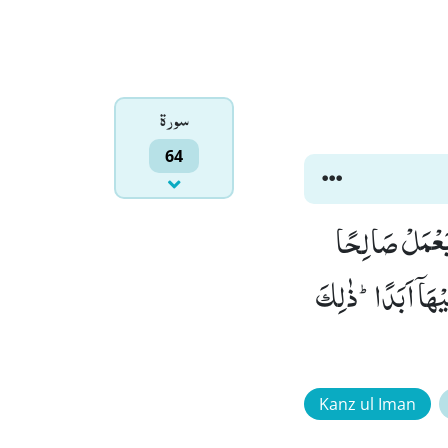
سورۃ
64
 یَعْمَلْ صَالِحًا
یْهَاۤ اَبَدًاؕ-ذٰلِكَ
Kanz ul Iman