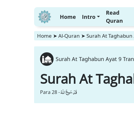
Read
Home
Intro
Quran
Home
➤
Al-Quran
➤
Surah At Taghabun A
Surah At Taghabun Ayat 9 Tran
Surah At Tagh
قَدْ سَمِعَ اللّٰهُ
Para 28 -