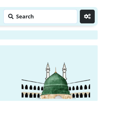
Search
Go