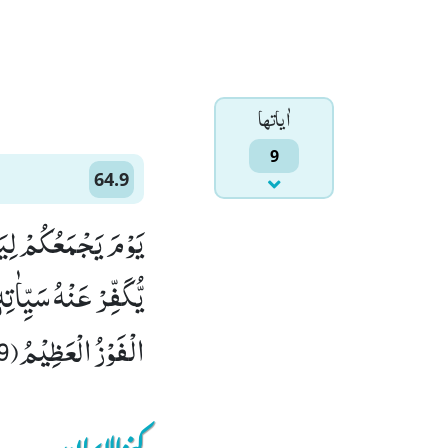
اٰياتها
9
64.9
یَوْمَ یَجْمَعُكُمْ لِیَ
یُّكَفِّرْ عَنْهُ سَیِّاٰ
الْفَوْزُ الْعَظِیْمُ(9)