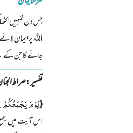
کنزالایمان
جس دن تمہیں اکٹھا 
اللہ پر ایمان لائے
جائے گا جن کے نیچ
تفسیر : ‎صراط الجنان
یَوْمَ یَجْمَعُكُمْ ل
{
اس آیت میں
جم