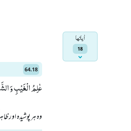
اٰياتها
18
64.18
عٰلِمُ الْغَیْبِ وَ الشَّه)
وہ ہر پوشیدہ اور ظا