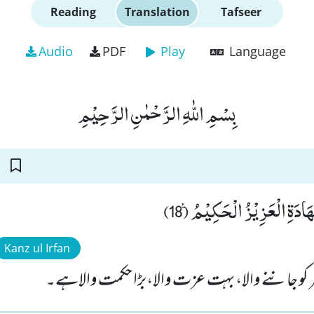
Reading
Translation
Tafseer
Audio
PDF
Play
Language
بِسْمِ اللّٰهِ الرَّحْمٰنِ الرَّحِیْمِ
َادَةِ الْعَزِیْزُ الْحَكِیْمُ۠ (18
Kanz ul Irfan
ہر کو جاننے والا، بہت عزت والا،بڑا حکمت والاہے۔