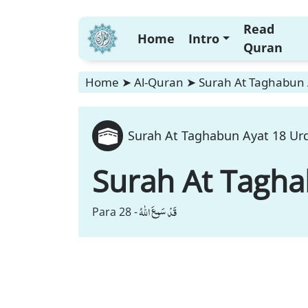
Read
Home
Intro
Quran
Home
➤
Al-Quran
➤
Surah At Taghabun 
Surah At Taghabun Ayat 18 Urd
Surah At Tagh
قَدْ سَمِعَ اللّٰهُ
Para 28 -