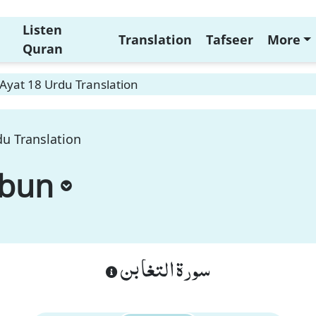
Listen
Translation
Tafseer
More
Quran
Ayat 18 Urdu Translation
u Translation
abun
سورة التغابن