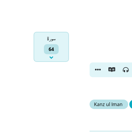
سورۃ
64
Kanz ul Iman