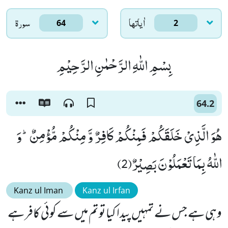
اٰياتها
سورۃ
64
2
بِسْمِ اللّٰهِ الرَّحْمٰنِ الرَّحِیْمِ
64.2
هُوَ الَّذِیْ خَلَقَكُمْ فَمِنْكُمْ كَافِرٌ وَّ مِنْكُمْ مُّؤْمِنٌؕ-وَ
اللّٰهُ بِمَا تَعْمَلُوْنَ بَصِیْرٌ(2)
Kanz ul Iman
Kanz ul Irfan
وہی ہے جس نے تمہیں پیدا کیا تو تم میں سے کوئی کافر ہے