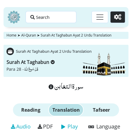
Search
Go
Home
➤
Al-Quran
➤
Surah At Taghabun Ayat 2 Urdu Translation
Surah At Taghabun Ayat 2 Urdu Translation
Surah At Taghabun
قَدْ سَمِعَ اللّٰهُ
Para 28 -
سورة التغابن
Reading
Translation
Tafseer
Audio
PDF
Play
Language