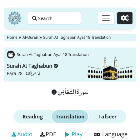
Search
Go
Home
➤
Al-Quran
➤
Surah At Taghabun Ayat 18 Translation
Surah At Taghabun Ayat 18 Translation
Surah At Taghabun
قَدْ سَمِعَ اللّٰهُ
Para 28 -
سورة التغابن
Reading
Translation
Tafseer
Audio
PDF
Play
Language