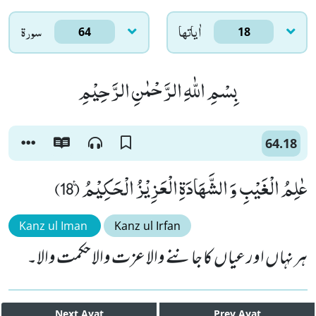
اٰياتها
سورۃ
64
18
بِسْمِ اللّٰهِ الرَّحْمٰنِ الرَّحِیْمِ
64.18
عٰلِمُ الْغَیْبِ وَ الشَّهَادَةِ الْعَزِیْزُ الْحَكِیْمُ۠ (18)
Kanz ul Iman
Kanz ul Irfan
ہر نہاں اور عیاں کا جاننے والا عزت والا حکمت والا۔
Next
Ayat
Prev
Ayat