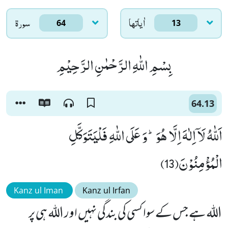
اٰياتها
سورۃ
64
13
بِسْمِ اللّٰهِ الرَّحْمٰنِ الرَّحِیْمِ
64.13
اَللّٰهُ لَاۤ اِلٰهَ اِلَّا هُوَؕ-وَ عَلَى اللّٰهِ فَلْیَتَوَكَّلِ
الْمُؤْمِنُوْنَ(13)
Kanz ul Iman
Kanz ul Irfan
اللہ ہے جس کے سوا کسی کی بندگی نہیں اور اللہ ہی پر