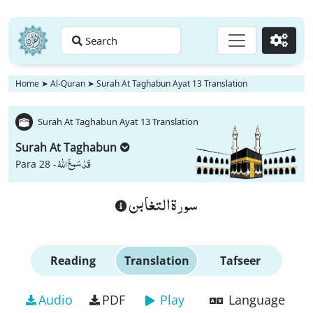
Search
Go
Home
➤
Al-Quran
➤
Surah At Taghabun Ayat 13 Translation
Surah At Taghabun Ayat 13 Translation
Surah At Taghabun
قَدْ سَمِعَ اللّٰهُ
Para 28 -
سورة التغابن
Reading
Translation
Tafseer
Audio
PDF
Play
Language