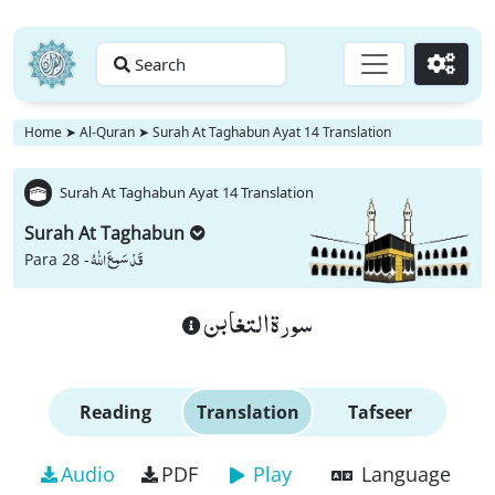
Search
Go
Home
➤
Al-Quran
➤
Surah At Taghabun Ayat 14 Translation
Surah At Taghabun Ayat 14 Translation
Surah At Taghabun
قَدْ سَمِعَ اللّٰهُ
Para 28 -
سورة التغابن
Reading
Translation
Tafseer
Audio
PDF
Play
Language