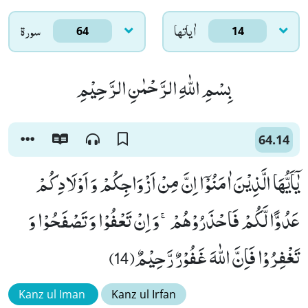
اٰياتها
سورۃ
64
14
بِسْمِ اللّٰهِ الرَّحْمٰنِ الرَّحِیْمِ
64.14
یٰۤاَیُّهَا الَّذِیْنَ اٰمَنُوْۤا اِنَّ مِنْ اَزْوَاجِكُمْ وَ اَوْلَادِكُمْ
عَدُوًّا لَّكُمْ فَاحْذَرُوْهُمْۚ-وَ اِنْ تَعْفُوْا وَ تَصْفَحُوْا وَ
تَغْفِرُوْا فَاِنَّ اللّٰهَ غَفُوْرٌ رَّحِیْمٌ(14)
Kanz ul Iman
Kanz ul Irfan