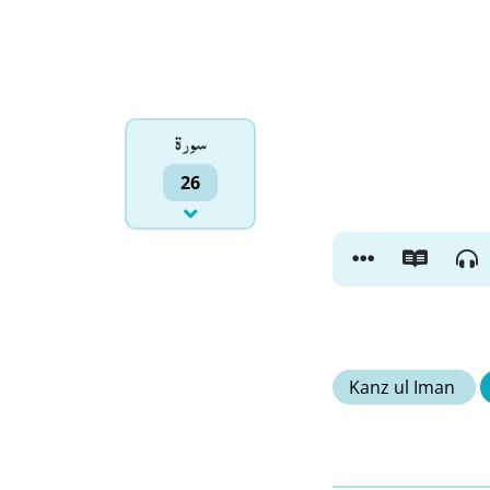
سورۃ
26
Kanz ul Iman