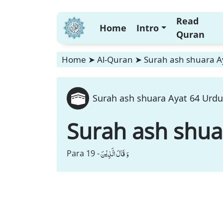
Read
Home
Intro
Quran
Home
➤
Al-Quran
➤
Surah ash shuara Ay
Surah ash shuara Ayat 64 Urdu
Surah ash shua
وَ قَالَ الَّذِیْنَ
Para 19 -