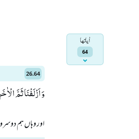
اٰياتها
64
26.64
وَ اَزْلَفْنَا ثَمَّ الْاٰخَرِ)
اور وہاں ہم دوسر