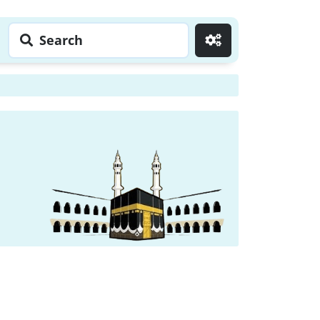
Search
Go