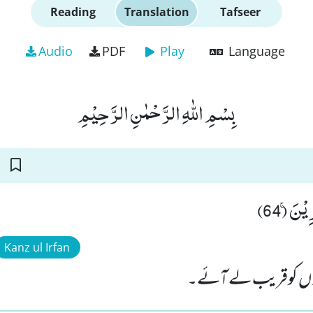
Reading
Translation
Tafseer
Audio
PDF
Play
Language
بِسْمِ اللّٰهِ الرَّحْمٰنِ الرَّحِیْمِ
یْنَۚ (64
Kanz ul Irfan
وں کوقریب لے آئے۔