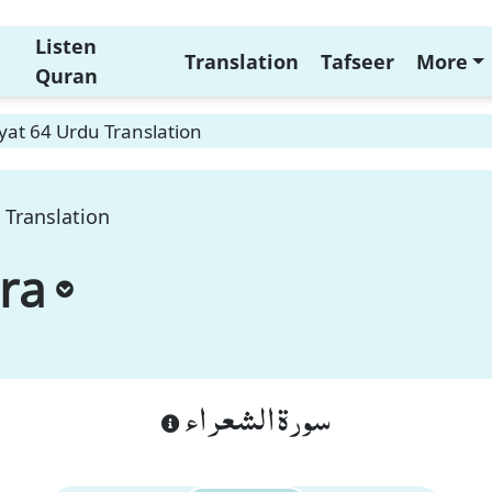
Listen
Translation
Tafseer
More
Quran
at 64 Urdu Translation
 Translation
ra
سورة الشعراء