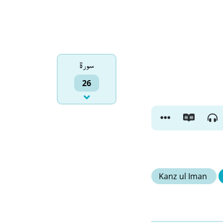
سورۃ
26
Kanz ul Iman