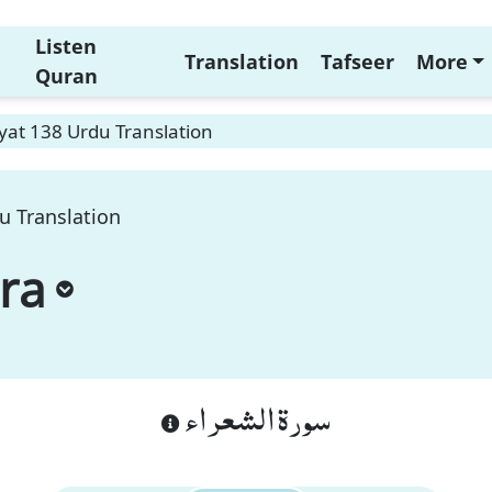
Listen
Translation
Tafseer
More
Quran
yat 138 Urdu Translation
u Translation
ra
سورة الشعراء