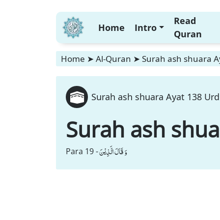
Read
Home
Intro
Quran
Home
➤
Al-Quran
➤
Surah ash shuara A
Surah ash shuara Ayat 138 Urd
Surah ash shua
وَ قَالَ الَّذِیْنَ
Para 19 -