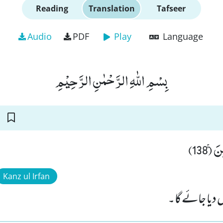
Reading
Translation
Tafseer
Audio
PDF
Play
Language
بِسْمِ اللّٰهِ الرَّحْمٰنِ الرَّحِیْمِ
ۚ (138
Kanz ul Irfan
 دیا جائے گا۔