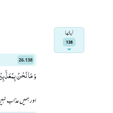
اٰياتها
138
26.138
وَ مَا نَحْنُ بِمُعَذَّبِیْنَ)
اور ہمیں عذاب نہیں