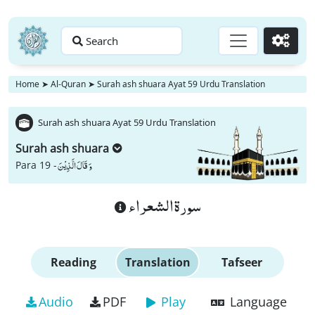
Search
Go
Home
➤
Al-Quran
➤
Surah ash shuara Ayat 59 Urdu Translation
Surah ash shuara Ayat 59 Urdu Translation
Surah ash shuara
وَ قَالَ الَّذِیْنَ
Para 19 -
سورة الشعراء
Reading
Translation
Tafseer
Audio
PDF
Play
Language