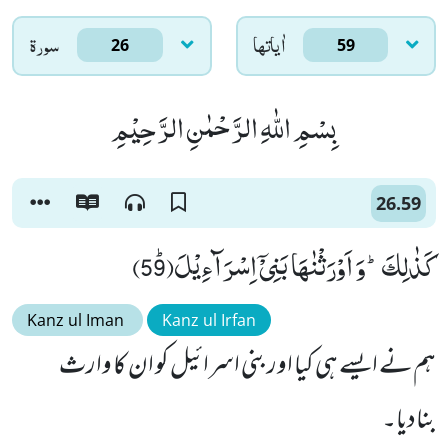
اٰياتها
سورۃ
26
59
بِسْمِ اللّٰهِ الرَّحْمٰنِ الرَّحِیْمِ
26.59
كَذٰلِكَؕ-وَ اَوْرَثْنٰهَا بَنِیْۤ اِسْرَآءِیْلَﭤ(59)
Kanz ul Iman
Kanz ul Irfan
ہم نے ایسے ہی کیا اور بنی اسرائیل کو ان کا وارث
بنادیا۔