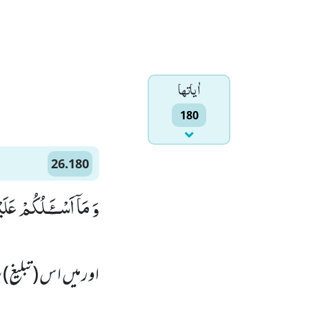
اٰياتها
180
26.180
وَ مَاۤ اَسْــٴَـلُكُمْ عَلَ)
اور میں اس (تبلیغ) 