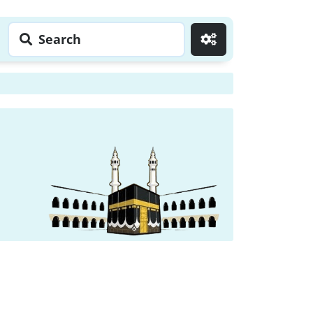
Search
Go