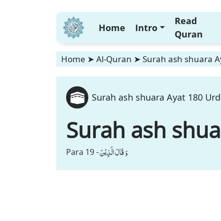
Read
Home
Intro
Quran
Home
➤
Al-Quran
➤
Surah ash shuara A
Surah ash shuara Ayat 180 Urd
Surah ash shua
وَ قَالَ الَّذِیْنَ
Para 19 -