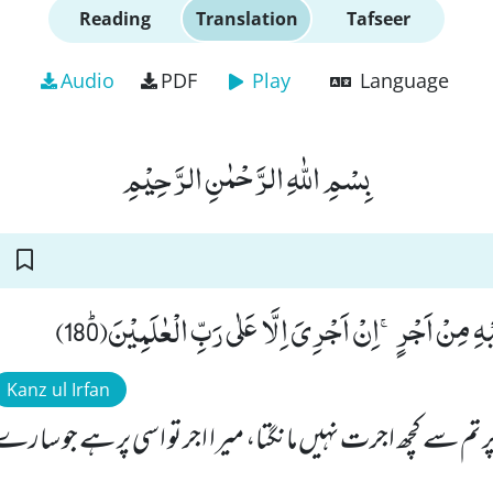
Reading
Translation
Tafseer
Audio
PDF
Play
Language
بِسْمِ اللّٰهِ الرَّحْمٰنِ الرَّحِیْمِ
یْهِ مِنْ اَجْرٍۚ-اِنْ اَجْرِیَ اِلَّا عَلٰى رَبِّ الْعٰلَمِیْنَﭤ(180
Kanz ul Irfan
پر تم سے کچھ اجرت نہیں مانگتا، میرا اجر تو اسی پر ہے جو سا