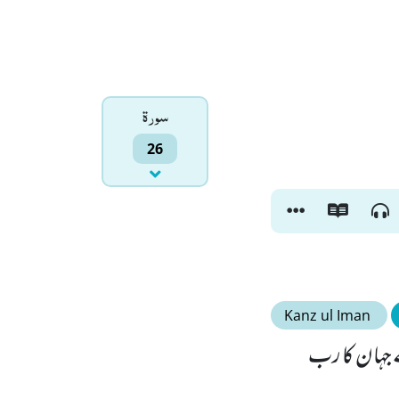
سورۃ
26
Kanz ul Iman
رے جہان کا رب