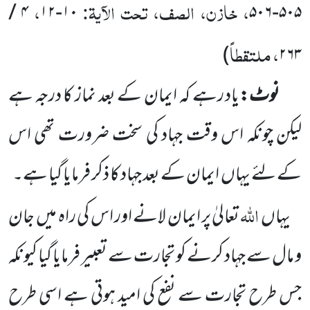
، خازن، الصف، تحت الآیۃ:
،
/
۴
۱۲
-
۱۰
۵۰۶
-
۵۰۵
، ملتقطاً
)
۲۶۳
نوٹ:
یاد رہے کہ ایمان کے بعد نماز کا درجہ ہے
لیکن چونکہ اس وقت جہاد کی سخت ضرورت تھی اس
کے لئے یہاں
ایمان کے بعد جہاد کا ذکر فرمایا گیا ہے۔
اللّٰہ
یہاں
تعالیٰ پر ایمان لانے اور اس کی راہ میں
جان
و مال سے جہاد کرنے کو تجارت سے تعبیر فرمایا
گیا کیونکہ
جس طرح تجارت سے نفع کی امید ہوتی ہے اسی طرح