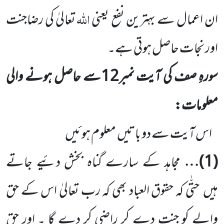
اللّٰہ
ان اعمال سے بہترین
نفع یعنی
تعالیٰ کی رضاجنت
اور نجات
حاصل ہوتی ہے۔
سورہِ صف کی آیت نمبر
12
سے حاصل ہونے والی
معلومات:
اس آیت سے دو باتیں
معلوم ہوئیں
(
1
)…
مجاہد کے سارے گناہ بخش دئیے جاتے
ہیں
حتّٰی کہ حقوق العباد بھی کہ رب تعالیٰ اس کے حق
والے کو جنت دے کر راضی کر دے گا ۔ اور حق