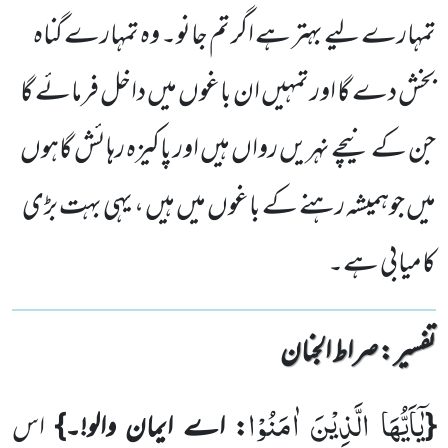
تمہارے لیے بہتر ہے اگر تم جانو۔ وہ تمہارے گناہ
بخش دے گا اور تمہیں ان باغوں میں داخل فرمائے گا
جن کے نیچے نہریں رواں ہیں اور پاکیزہ رہائش گاہوں
میں جوہمیشہ رہنے کے باغوں میں ہیں ، یہی بہت بڑی
کامیابی ہے۔
تفسیر : ‎صراط الجنان
یٰۤاَیُّهَا الَّذِیْنَ اٰمَنُوْا
{
: اے ایمان والو!۔}
اس