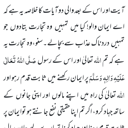
آیت اور اس کے بعد والی دو آیات کا خلاصہ یہ ہے کہ
اے ایمان والو! کیا
میں
تمہیں
وہ تجارت بتادوں
جو
تمہیں
دردناک عذاب سے بچالے۔سنو،وہ تجارت یہ
اللّٰہ
صَلَّی اللّٰہُ تَعَالٰی
ہے کہ تم
تعالیٰ اور اس کے رسول
عَلَیْہِ وَاٰلِہٖ وَسَلَّمَ
پر ایمان رکھنے میں
ثابت قدم رہو اور
اللّٰہ
تعالیٰ کی راہ میں
اپنے مالوں
اور اپنی جانوں
کے
ساتھ
جہاد کرو، اگر تم اپنا حقیقی نفع جانتے ہو توایمان پر