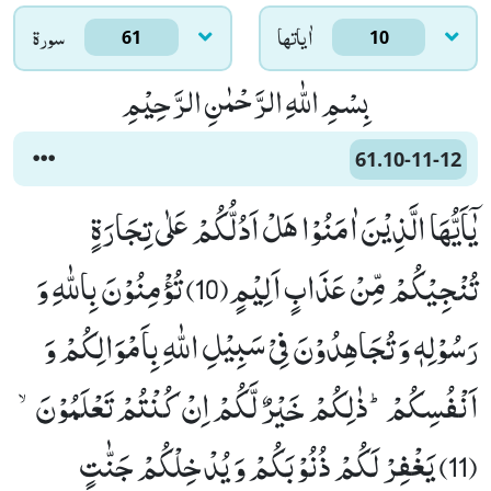
اٰياتها
سورۃ
61
10
بِسْمِ اللّٰهِ الرَّحْمٰنِ الرَّحِیْمِ
61.10-11-12
یٰۤاَیُّهَا الَّذِیْنَ اٰمَنُوْا هَلْ اَدُلُّكُمْ عَلٰى تِجَارَةٍ
تُنْجِیْكُمْ مِّنْ عَذَابٍ اَلِیْمٍ(10) تُؤْمِنُوْنَ بِاللّٰهِ وَ
رَسُوْلِهٖ وَ تُجَاهِدُوْنَ فِیْ سَبِیْلِ اللّٰهِ بِاَمْوَالِكُمْ وَ
اَنْفُسِكُمْؕ-ذٰلِكُمْ خَیْرٌ لَّكُمْ اِنْ كُنْتُمْ تَعْلَمُوْنَۙ
(11) یَغْفِرْ لَكُمْ ذُنُوْبَكُمْ وَ یُدْخِلْكُمْ جَنّٰتٍ