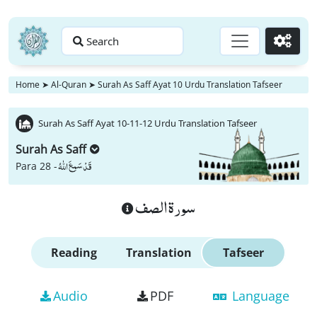
Search
Go
Home
➤
Al-Quran
➤
Surah As Saff Ayat 10 Urdu Translation Tafseer
Surah As Saff Ayat 10-11-12 Urdu Translation Tafseer
Surah As Saff
قَدْ سَمِعَ اللّٰهُ
Para 28 -
سورة الصف
Reading
Translation
Tafseer
Audio
PDF
Language