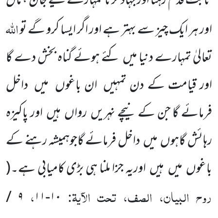
ثابت قدم رہنا اور جہاد کرنا تمہارے لیے جان ، مال
اللّٰہ
اور ہر ایک چیز سے
بہتر ہے اور اگر ایسا کرو گے تو
تعالیٰ تمہارے دنیا میں
کئے ہوئے گناہ بخش دے گا
اور قیامت کے دن تمہیں
ان باغو
ں
میں
داخل
فرمائے گا جن کے نیچے نہریں
رواں
ہیں
اور پاکیزہ
رہائش گاہوں
میں
داخل فرمائے گاجوہمیشہ رہنے کے
باغوں
میں
ہیں
اوریہ جزا ملنا ہی بڑی کامیابی ہے۔
(
روح البیان، الصف، تحت الآیۃ:
،
/
۹
۱۱
-
۱۰