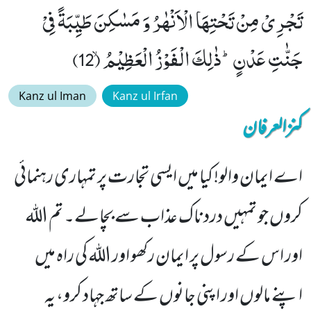
تَجْرِیْ مِنْ تَحْتِهَا الْاَنْهٰرُ وَ مَسٰكِنَ طَیِّبَةً فِیْ
جَنّٰتِ عَدْنٍؕ-ذٰلِكَ الْفَوْزُ الْعَظِیْمُۙ (12)
Kanz ul Iman
Kanz ul Irfan
کنزالعرفان
اے ایمان والو! کیا میں ایسی تجارت پر تمہاری رہنمائی
کروں جو تمہیں دردناک عذاب سے بچالے۔ تم اللہ
اور اس کے رسول پر ایمان رکھو اور اللہ کی راہ میں
اپنے مالوں اور اپنی جانوں کے ساتھ جہاد کرو، یہ