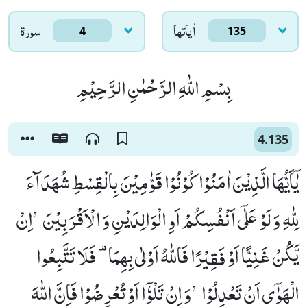
اٰياتها
سورۃ
4
135
بِسْمِ اللّٰهِ الرَّحْمٰنِ الرَّحِیْمِ
4.135
یٰۤاَیُّهَا الَّذِیْنَ اٰمَنُوْا كُوْنُوْا قَوّٰمِیْنَ بِالْقِسْطِ شُهَدَآءَ
لِلّٰهِ وَ لَوْ عَلٰۤى اَنْفُسِكُمْ اَوِ الْوَالِدَیْنِ وَ الْاَقْرَبِیْنَۚ-اِنْ
یَّكُنْ غَنِیًّا اَوْ فَقِیْرًا فَاللّٰهُ اَوْلٰى بِهِمَا- فَلَا تَتَّبِعُوا
الْهَوٰۤى اَنْ تَعْدِلُوْاۚ-وَ اِنْ تَلْوٗۤا اَوْ تُعْرِضُوْا فَاِنَّ اللّٰهَ