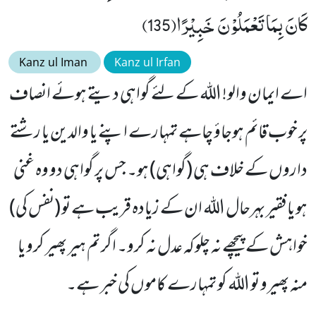
كَانَ بِمَا تَعْمَلُوْنَ خَبِیْرًا(135)
Kanz ul Iman
Kanz ul Irfan
اے ایمان والو! اللہ کے لئے گواہی دیتے ہوئے انصاف
پر خوب قائم ہوجاؤ چاہے تمہارے اپنے یا والدین یا رشتے
داروں کے خلاف ہی (گواہی) ہو۔ جس پر گواہی دو وہ غنی
ہو یا فقیر بہرحال اللہ ان کے زیادہ قریب ہے تو (نفس کی)
خواہش کے پیچھے نہ چلوکہ عدل نہ کرو۔ اگر تم ہیر پھیر کرو یا
منہ پھیرو تو اللہ کو تمہارے کاموں کی خبر ہے۔