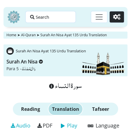
Search
Go
Home
➤
Al-Quran
➤
Surah An Nisa Ayat 135 Urdu Translation
Surah An Nisa Ayat 135 Urdu Translation
Surah An Nisa
وَ الْمُحْصَنٰتُ
Para 5 -
سورة النساء
Reading
Translation
Tafseer
Audio
PDF
Play
Language