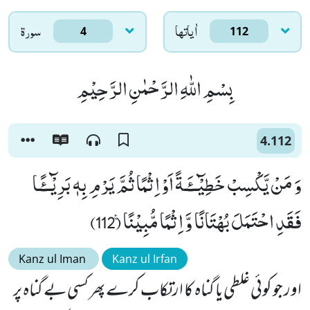
اٰياتها
سورۃ
4
112
بِسْمِ اللّٰهِ الرَّحْمٰنِ الرَّحِیْمِ
4.112
وَ مَنْ یَّكْسِبْ خَطِیْٓــٴَـةً اَوْ اِثْمًا ثُمَّ یَرْمِ بِهٖ بَرِیْٓــٴًـا
فَقَدِ احْتَمَلَ بُهْتَانًا وَّ اِثْمًا مُّبِیْنًا۠ (112)
Kanz ul Iman
Kanz ul Irfan
اور جو کوئی غلطی یا گناہ کا ارتکاب کرے پھر کسی بے گناہ پر