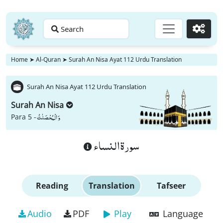
Search
Go
Home
➤
Al-Quran
➤
Surah An Nisa Ayat 112 Urdu Translation
Surah An Nisa Ayat 112 Urdu Translation
Surah An Nisa
وَ الْمُحْصَنٰتُ
Para 5 -
سورة النساء
Reading
Translation
Tafseer
Audio
PDF
Play
Language