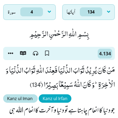
اٰياتها
سورۃ
4
134
بِسْمِ اللّٰهِ الرَّحْمٰنِ الرَّحِیْمِ
4.134
مَنْ كَانَ یُرِیْدُ ثَوَابَ الدُّنْیَا فَعِنْدَ اللّٰهِ ثَوَابُ الدُّنْیَا وَ
الْاٰخِرَةِؕ-وَ كَانَ اللّٰهُ سَمِیْعًۢا بَصِیْرًا۠ (134)
Kanz ul Iman
Kanz ul Irfan
جو دنیا کا انعام چاہتا ہے تو دنیا و آخرت کاانعام اللہ ہی