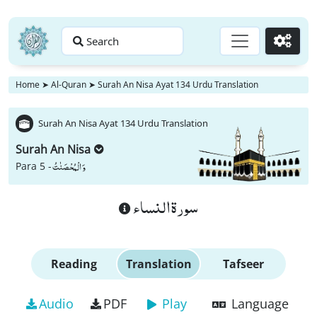
Search
Go
Home
➤
Al-Quran
➤
Surah An Nisa Ayat 134 Urdu Translation
Surah An Nisa Ayat 134 Urdu Translation
Surah An Nisa
وَ الْمُحْصَنٰتُ
Para 5 -
سورة النساء
Reading
Translation
Tafseer
Audio
PDF
Play
Language