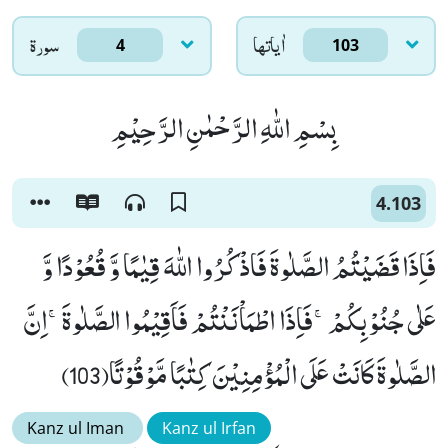
اٰياتها
سورۃ
4
103
بِسْمِ اللّٰهِ الرَّحْمٰنِ الرَّحِیْمِ
4.103
فَاِذَا قَضَیْتُمُ الصَّلٰوةَ فَاذْكُرُوا اللّٰهَ قِیٰمًا وَّ قُعُوْدًا وَّ
عَلٰى جُنُوْبِكُمْۚ-فَاِذَا اطْمَاْنَنْتُمْ فَاَقِیْمُوا الصَّلٰوةَۚ-اِنَّ
الصَّلٰوةَ كَانَتْ عَلَى الْمُؤْمِنِیْنَ كِتٰبًا مَّوْقُوْتًا(103)
Kanz ul Iman
Kanz ul Irfan