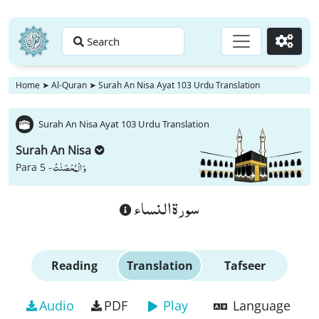
Search
Go
Home
➤
Al-Quran
➤
Surah An Nisa Ayat 103 Urdu Translation
Surah An Nisa Ayat 103 Urdu Translation
Surah An Nisa
وَ الْمُحْصَنٰتُ
Para 5 -
سورة النساء
Reading
Translation
Tafseer
Audio
PDF
Play
Language