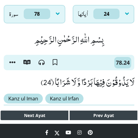
اٰياتها
سورۃ
78
24
بِسْمِ اللّٰهِ الرَّحْمٰنِ الرَّحِیْمِ
78.24
لَا یَذُوْقُوْنَ فِیْهَا بَرْدًا وَّ لَا شَرَابًاۙ (24)
Kanz ul Iman
Kanz ul Irfan
Next
Ayat
Prev
Ayat