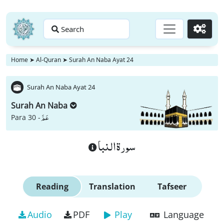
Search
Go
Home
➤
Al-Quran
➤
Surah An Naba Ayat 24
Surah An Naba Ayat 24
Surah An Naba
عَمَّ
Para 30 -
سورة النبا
Reading
Translation
Tafseer
Audio
PDF
Play
Language