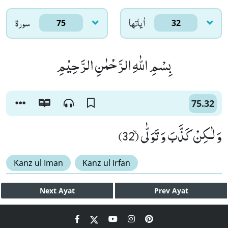
اٰياتها
سورۃ
75
32
بِسْمِ اللّٰهِ الرَّحْمٰنِ الرَّحِیْمِ
75.32
وَ لٰـكِنْ كَذَّبَ وَ تَوَلّٰىۙ (32)
Kanz ul Iman
Kanz ul Irfan
Next
Ayat
Prev
Ayat