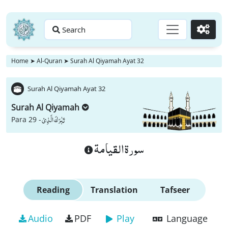
Search
Go
Home
➤
Al-Quran
➤
Surah Al Qiyamah Ayat 32
Surah Al Qiyamah Ayat 32
Surah Al Qiyamah
تَبٰرَكَ الَّذِیْ
Para 29 -
سورة القيامة
Reading
Translation
Tafseer
Audio
PDF
Play
Language