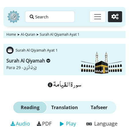
Search
Go
Home
➤
Al-Quran
➤
Surah Al Qiyamah Ayat 1
Surah Al Qiyamah Ayat 1
Surah Al Qiyamah
تَبٰرَكَ الَّذِیْ
Para 29 -
سورة القيامة
Reading
Translation
Tafseer
Audio
PDF
Play
Language