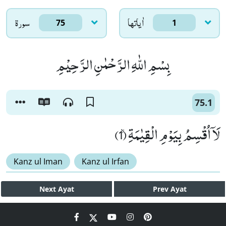
اٰياتها
سورۃ
75
1
بِسْمِ اللّٰهِ الرَّحْمٰنِ الرَّحِیْمِ
75.1
لَاۤ اُقْسِمُ بِیَوْمِ الْقِیٰمَةِۙ (1)
Kanz ul Iman
Kanz ul Irfan
Next
Ayat
Prev
Ayat