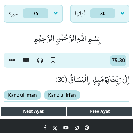
اٰياتها
سورۃ
75
30
بِسْمِ اللّٰهِ الرَّحْمٰنِ الرَّحِیْمِ
75.30
اِلٰى رَبِّكَ یَوْمَىٕذِ-ﹰالْمَسَاقُؕ۠ (30)
Kanz ul Iman
Kanz ul Irfan
Next
Ayat
Prev
Ayat