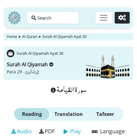
Search
Go
Home
➤
Al-Quran
➤
Surah Al Qiyamah Ayat 30
Surah Al Qiyamah Ayat 30
Surah Al Qiyamah
تَبٰرَكَ الَّذِیْ
Para 29 -
سورة القيامة
Reading
Translation
Tafseer
Audio
PDF
Play
Language