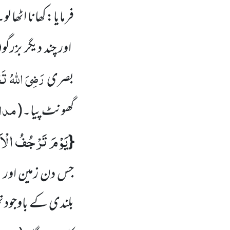
فرمایا:کھانا اٹھا
اور چند دیگر بزرگ
رَضِیَ اللّٰہُ تَع
بصری
مدار
گھونٹ پیا۔
(
یَوْمَ تَرْجُفُ الْا
{
جس دن زمین اور
پ
بلندی کے باوجود 