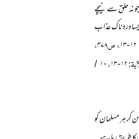
 جو نہ حلق سے نیچے
یسا دردناک عذاب
، ص
،
۴۷۸
۱۳
۱۲
-
ٓیۃ:
،
۱۰
۱۳
۱۲
/
-
سن کر ہر مسلمان کو
کا طریقہ رہا ہے ۔