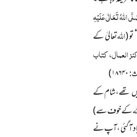
لَّی اللّٰہُ تَعَالٰی عَلَیْہِ
اللّٰہ
‘
تو
(
تعالیٰ کے
نز العمال، کتاب
یث:
)
۱۸۶۴۰
ں
تھے،شام کے
ّٰہ
کے خوف سے)
اد آ گئی ،آپ نے