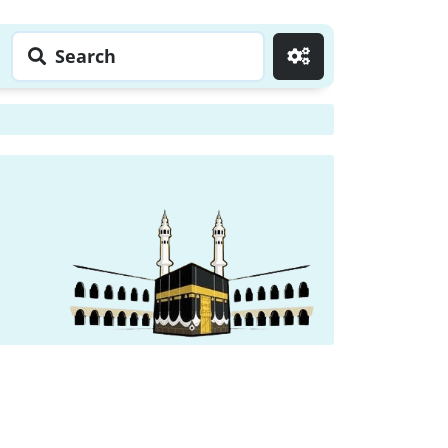
Search
Go