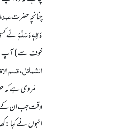
عبدالل
چنانچہ حضرت
وَاٰلِہٖ وَسَلَّمَ
نے کسی
ص
خوف سے)
آپ
الشمائل، قسم الاف
مَروی ہے کہ 
وقت
جب ان کے
انہوں
نے کہا :کھان