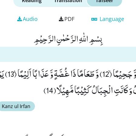
Reading
Translation
Tafseer
Audio
PDF
Language
بِسْمِ اللّٰهِ الرَّحْمٰنِ الرَّحِیْمِ
اِنَّ لَدَیْنَاۤ اَنْكَالً
َ كَانَتِ الْجِبَالُ كَثِیْبًا مَّهِیْلًا(14)
Kanz ul Irfan