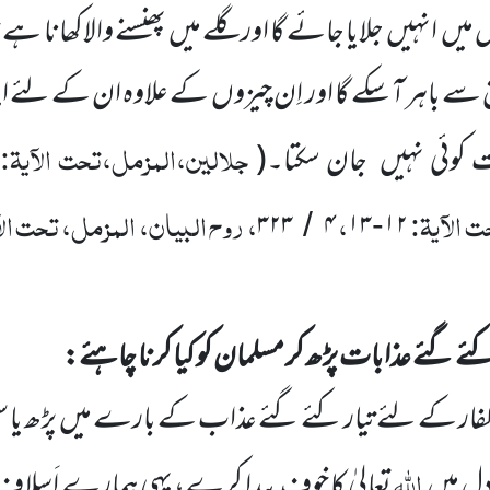
 میں
انہیں
جلایا جائے گا اور گلے میں
پھنسنے والاکھانا ہے
سے باہر آ سکے گا اور اِن چیزوں
کے علاوہ ان کے لئے ا
جلالین،المزمل،تحت الآیۃ:
 کوئی نہیں
جان سکتا۔
(
 الآیۃ:
،
، روح البیان، المزمل، تحت الا
۳۲۳
۴
۱۳
۱۲
/
-
ئے گئے عذابات پڑھ کر مسلمان کو کیا کرنا چاہئے:
ار کے لئے تیار کئے گئے عذاب کے بارے میں
پڑھ یا 
اللّٰہ
ل میں
تعالیٰ کا خوف پیدا کرے، یہی ہمارے اَسلاف