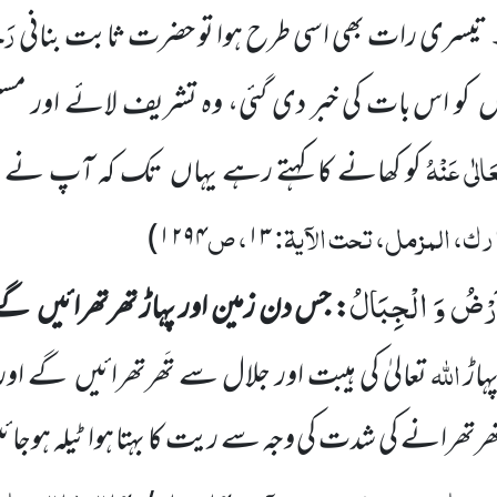
رَحْ
 لو۔ تیسری رات بھی اسی طرح ہوا تو حضرت ثابت بنانی
وں
کو
اس بات کی خبر دی گئی، وہ تشریف لائے اور 
َالٰی عَنْہُ
کو کھانے کا کہتے رہے یہاں
تک کہ آپ نے س
ک، المزمل، تحت الآیۃ:
، ص
)
۱۲۹۴
۱۳
َرْضُ وَ الْجِبَالُ
: جس دن زمین اور پہاڑ تھرتھرائیں
گے
اللّٰہ
ہاڑ
تعالیٰ کی ہیبت اور جلال سے تَھرتھرائیں
گے اور پ
تھرتھرانے کی شدت کی وجہ
سے ریت کا بہتا ہوا ٹیلہ ہوجائ