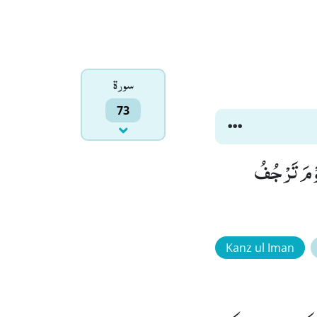
سورۃ
73
ا وَّ جَحِیْمًاۙ (12) وَّ طَعَامًا ذَا غُصَّةٍ وَّ عَذَابًا اَلِیْمًاۗ (13) یَوْمَ تَرْجُفُ
Kanz ul Iman