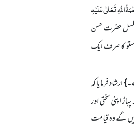
مَۃُاللّٰہِ تَعَالٰی عَلَیْہِ
مسلسل حضرت حسن
تو کا صرف ایک
۔}
ارشاد فرمایا کہ
ہاڑ اپنی سختی اور
یں
گے وہ قیامت