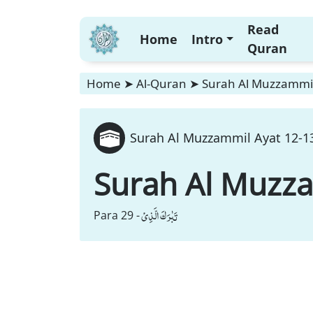
Read
Home
Intro
Quran
Home
➤
Al-Quran
➤
Surah Al Muzzammil 
Surah Al Muzzammil Ayat 12-13
Surah Al Muzz
تَبٰرَكَ الَّذِیْ
Para 29 -