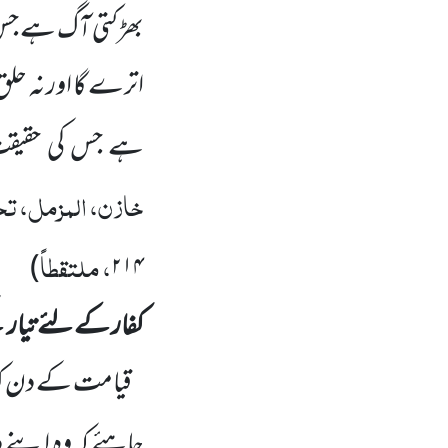
بھڑکتی آگ ہے جس
اترے گا اور نہ حلق 
ہے جس کی حقیقت
خازن، المزمل، تحت
، ملتقطاً
)
۲۱۴
کفار کے لئے تیار ک
قیامت کے دن کف
چاہئے کہ وہ اپنے
د