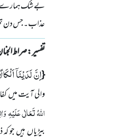
بے شک ہمارے پاس ب
عذاب۔ جس دن تھرتھر
تفسیر : ‎صراط الجنان
اِنَّ لَدَیْنَاۤ اَنْكَالً
{
والی آیت میں
کفا
اللّٰہُ تَعَالٰی عَلَیْہِ
وَاٰل
بیڑیاں
ہیں
جو کہ