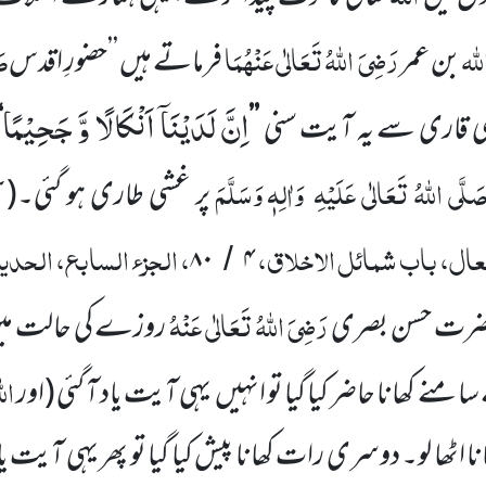
ّٰہ
رَضِیَ
اللّٰہُ
تَعَالٰی عَنْہُمَا
صَ
بن عمر
فرماتے ہیں ’’حضورِ اقدس
اِنَّ لَدَیْنَاۤ اَنْكَالًا وَّ جَحِیْمًا
 قاری سے یہ آیت سنی
’’
‘
َلَّی اللّٰہُ تَعَالٰی عَلَیْہِ
وَاٰلِہٖ وَسَلَّمَ
ک
پر غشی طاری ہو گئی۔
(
عال، باب شمائل الاخلاق،
، الجزء السابع، الحد
۸۰
۴
/
رَضِیَ اللّٰہُ تَعَالٰی عَنْہُ
حضرت حسن بصری
روزے کی حالت می
الل
سامنے کھانا حاضر کیا گیا تو انہیں
یہی آیت
یاد آ گئی
(اور
ا اٹھا لو۔ دوسری رات کھانا پیش کیا گیا تو پھر یہی آیت ی