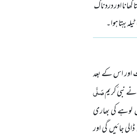
ھانا اور دردناک
ہ بہتا ہوا۔
اور اس کے بعد
صَلَّی
نے نبی ٔکریم
ں
لوہے کی بھاری
ڈالی جائیں
گی اور