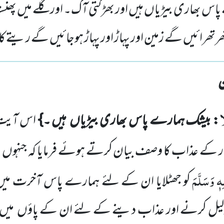
ھاری بیڑیاں ہیں اور بھڑکتی آگ۔ اور گلے میں پھنستا ک
ائیں گے زمین اور پہاڑ اور پہاڑ ہوجائیں گے ریتے کا ٹیل
ا
: بیشک ہمارے پاس بھاری بیڑیاں
ہیں ۔}
اس آیت 
ر کے عذاب
کا وصف بیان کرتے ہوئے فرمایا کہ جنہوں
ِہٖ وَسَلَّمَ
کو جھٹلایا ان کے لئے ہمارے پاس آخرت می
 ذلیل کرنے اور عذاب دینے کے لئے ان کے پاؤں
میں