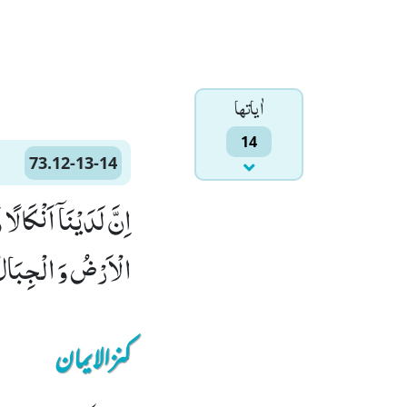
اٰياتها
14
73.12-13-14
الْاَرْضُ وَ الْجِبَالُ و
کنزالایمان