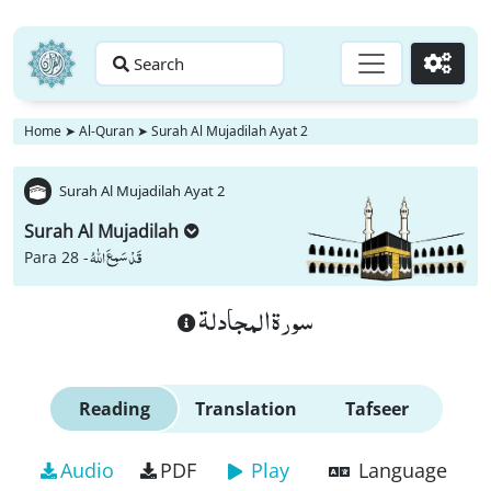
Search
Go
Home
➤
Al-Quran
➤
Surah Al Mujadilah Ayat 2
Surah Al Mujadilah Ayat 2
Surah Al Mujadilah
قَدْ سَمِعَ اللّٰهُ
Para 28 -
سورة المجادلة
Reading
Translation
Tafseer
Audio
PDF
Play
Language