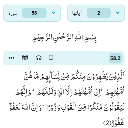
اٰياتها
سورۃ
58
2
بِسْمِ اللّٰهِ الرَّحْمٰنِ الرَّحِیْمِ
58.2
اَلَّذِیْنَ یُظٰهِرُوْنَ مِنْكُمْ مِّنْ نِّسَآىٕهِمْ مَّا هُنَّ
اُمَّهٰتِهِمْؕ-اِنْ اُمَّهٰتُهُمْ اِلَّا اﻼ وَلَدْنَهُمْؕ- وَ اِنَّهُمْ
لَیَقُوْلُوْنَ مُنْكَرًا مِّنَ الْقَوْلِ وَ زُوْرًاؕ-وَ اِنَّ اللّٰهَ لَعَفُوٌّ
غَفُوْرٌ(2)