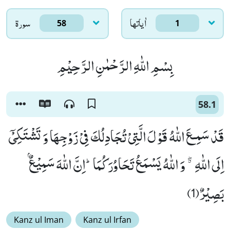
اٰياتها
سورۃ
58
1
بِسْمِ اللّٰهِ الرَّحْمٰنِ الرَّحِیْمِ
58.1
قَدْ سَمِـعَ اللّٰهُ قَوْلَ الَّتِیْ تُجَادِلُكَ فِیْ زَوْجِهَا وَ تَشْتَكِیْۤ
اِلَى اللّٰهِ ﳓ وَ اللّٰهُ یَسْمَعُ تَحَاوُرَكُمَاؕ-اِنَّ اللّٰهَ سَمِیْعٌۢ
بَصِیْرٌ(1)
Kanz ul Iman
Kanz ul Irfan