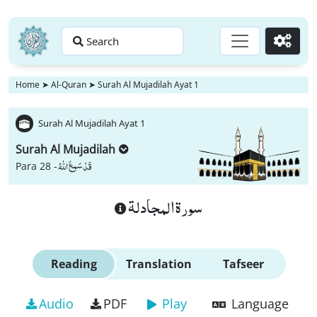
Search
Go
Home
➤
Al-Quran
➤
Surah Al Mujadilah Ayat 1
Surah Al Mujadilah Ayat 1
Surah Al Mujadilah
قَدْ سَمِعَ اللّٰهُ
Para 28 -
سورة المجادلة
Reading
Translation
Tafseer
Audio
PDF
Play
Language