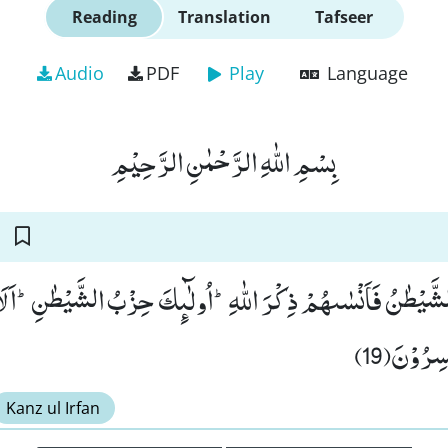
Reading
Translation
Tafseer
Audio
PDF
Play
Language
بِسْمِ اللّٰهِ الرَّحْمٰنِ الرَّحِیْمِ
لشَّیْطٰنُ فَاَنْسٰىهُمْ ذِكْرَ اللّٰهِؕ-اُولٰٓىٕكَ حِزْبُ الشَّیْطٰنِؕ-اَلَا
ِرُوْنَ(19
Kanz ul Irfan