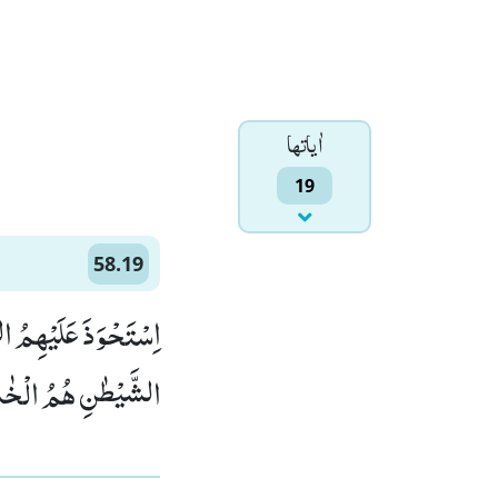
اٰياتها
19
58.19
اِسْتَحْوَذَ عَلَیْهِمُ ا
الشَّیْطٰنِ هُمُ الْخٰس)