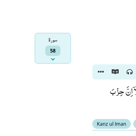
سورۃ
58
ۤ اِنَّ حِزْبَ
Kanz ul Iman