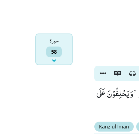
سورۃ
58
ْۙ-وَ یَحْلِفُوْنَ عَلَى
Kanz ul Iman