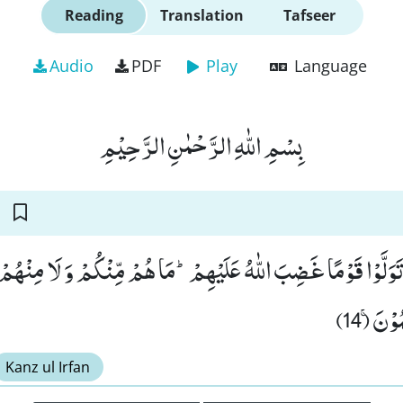
Reading
Translation
Tafseer
Audio
PDF
Play
Language
بِسْمِ اللّٰهِ الرَّحْمٰنِ الرَّحِیْمِ
َ تَوَلَّوْا قَوْمًا غَضِبَ اللّٰهُ عَلَیْهِمْؕ-مَا هُمْ مِّنْكُمْ وَ لَا مِنْهُم
ْنَۚ (14
Kanz ul Irfan