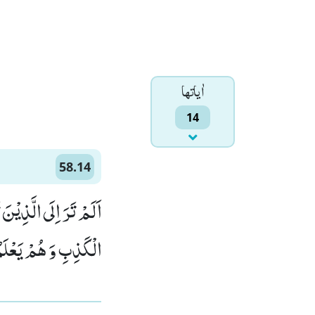
اٰياتها
14
58.14
اَلَمْ تَرَ اِلَى الَّذِیْن
الْكَذِبِ وَ هُمْ یَعْلَمُو)